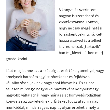
A könyvelés szerintem
nagyon is szerethető és
kreatív szakma. Fontos,
hogy ne csak megélhetési
forrásként tekints rá. Kell
hozzá a szíved és a lelked
is… és ne csak „tartozik”-
ban és „követel”-ben merj
gondolkodni.
Lásd meg benne azt a szépséget és értéket, amellyel, vagy
amelynek hatására együtt növekedsz és fejlődsz a
vállalkozással, akinek, vagy ahol könyvelsz. És szinte
teljesen mindegy, hogy alkalmazottként könyvelsz egy
nagyobb vállalatnál, vagy már a saját könyvelőirodádban
könyvelsz az ügyfeleidnek… Értéket tudsz átadni a napi
munkáddal, minden egyes nap…, olyan értéket amely, a