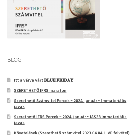
BLOG
Itt a várva várt 𝐁𝐋𝐔𝐄 𝐅𝐑𝐈𝐃𝐀𝐘
SZERETHETŐ IFRS maraton
Szerethető Számvitel Percek ~ 2024. január ~ Immateriális
javak
Szerethető IFRS Percek ~ 2024. január ~ IAS38 Immateriális
javak
Követelések (Szerethető számvitel 2023.04.04. LIVE felvétel)