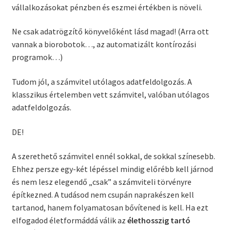
vállalkozásokat pénzben és eszmei értékben is növeli.
Ne csak adatrögzítő könyvelőként lásd magad! (Arra ott
vannak a biorobotok…, az automatizált kontírozási
programok…)
Tudom jól, a számvitel utólagos adatfeldolgozás. A
klasszikus értelemben vett számvitel, valóban utólagos
adatfeldolgozás.
DE!
A szerethető számvitel ennél sokkal, de sokkal színesebb.
Ehhez persze egy-két lépéssel mindig előrébb kell járnod
és nem lesz elegendő „csak” a számviteli törvényre
építkezned. A tudásod nem csupán naprakészen kell
tartanod, hanem folyamatosan bővítened is kell. Ha ezt
elfogadod életformáddá válik az
élethosszig tartó