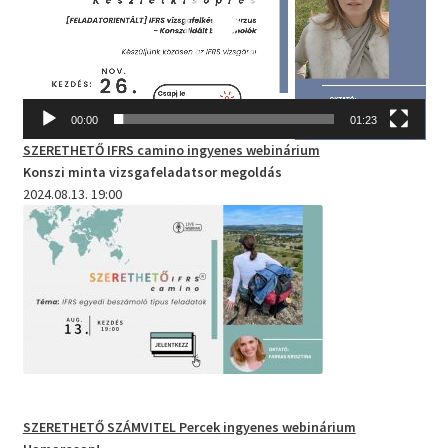
00:00
01:23
SZERETHETŐ IFRS camino
ingyenes webinárium
Konszi minta vizsgafeladatsor megoldás
2024.08.13. 19:00
SZERETHETŐ SZÁMVITEL Percek
ingyenes webinárium