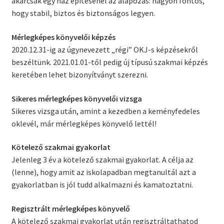
akárcsak egy ház építésénél az alapozás: nagyon fontos,
hogy stabil, biztos és biztonságos legyen.
Mérlegképes könyvelői képzés
2020.12.31-ig az úgynevezett „régi” OKJ-s képzésekről
beszéltünk. 2021.01.01-től pedig új típusú szakmai képzés
keretében lehet bizonyítványt szerezni.
Sikeres mérlegképes könyvelői vizsga
Sikeres vizsga után, amint a kezedben a keményfedeles
oklevél, már mérlegképes könyvelő lettél!
Kötelező szakmai gyakorlat
Jelenleg 3 év a kötelező szakmai gyakorlat. A célja az
(lenne), hogy amit az iskolapadban megtanultál azt a
gyakorlatban is jól tudd alkalmazni és kamatoztatni.
Regisztrált mérlegképes könyvelő
A kötelező szakmai gyakorlat után regisztráltathatod