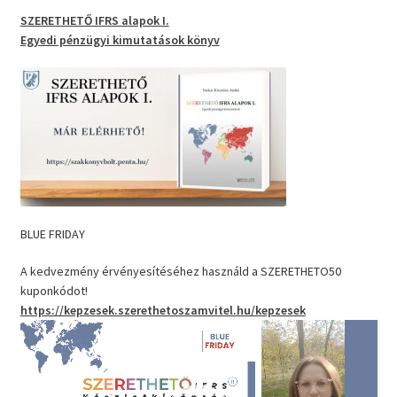
SZERETHETŐ IFRS alapok I.
Egyedi pénzügyi kimutatások
könyv
BLUE FRIDAY
A kedvezmény érvényesítéséhez használd a SZERETHETO50
kuponkódot!
https://kepzesek.szerethetoszamvitel.hu/kepzesek
Videólejátszó