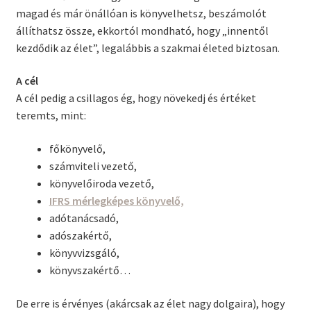
magad és már önállóan is könyvelhetsz, beszámolót
állíthatsz össze, ekkortól mondható, hogy „innentől
kezdődik az élet”, legalábbis a szakmai életed biztosan.
A cél
A cél pedig a csillagos ég, hogy növekedj és értéket
teremts, mint:
főkönyvelő,
számviteli vezető,
könyvelőiroda vezető,
IFRS mérlegképes könyvelő,
adótanácsadó,
adószakértő,
könyvvizsgáló,
könyvszakértő…
De erre is érvényes (akárcsak az élet nagy dolgaira), hogy