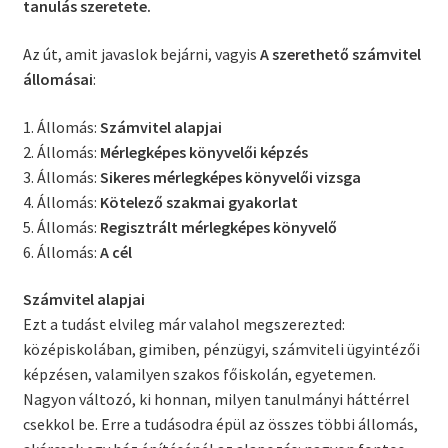
tanulás szeretete.
Az út, amit javaslok bejárni, vagyis
A szerethető számvitel
állomásai
:
1. Állomás:
Számvitel alapjai
2. Állomás:
Mérlegképes könyvelői képzés
3. Állomás:
Sikeres mérlegképes könyvelői vizsga
4. Állomás:
Kötelező szakmai gyakorlat
5. Állomás:
Regisztrált mérlegképes könyvelő
6. Állomás:
A cél
Számvitel alapjai
Ezt a tudást elvileg már valahol megszerezted:
középiskolában, gimiben, pénzügyi, számviteli ügyintézői
képzésen, valamilyen szakos főiskolán, egyetemen.
Nagyon változó, ki honnan, milyen tanulmányi háttérrel
csekkol be. Erre a tudásodra épül az összes többi állomás,