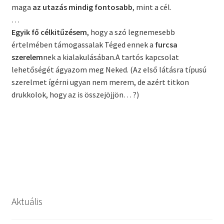
maga
az utazás mindig fontosabb
, mint a cél.
…
Egyik fő célkitűzésem
, hogy a szó legnemesebb
értelmében támogassalak Téged ennek a
furcsa
szerelem
nek a kialakulásában.A tartós kapcsolat
lehetőségét ágyazom meg Neked. (Az első látásra típusú
szerelmet ígérni ugyan nem merem, de azért titkon
drukkolok, hogy az is összejöjjön… ?)
Aktuális