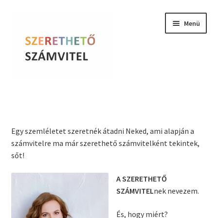
Ugrás
Kilépés
Menü
a
a
navigációhoz
tartalomba
Szerethető Számvitel
Online kurzusok
Egy szemléletet szeretnék átadni Neked, ami alapján a
számvitelre ma már szerethető számvitelként tekintek,
BLOG
sőt!
Tudástár
A SZERETHETŐ
SZÁMVITEL
nek nevezem.
Farkas Krisztina
És, hogy miért?