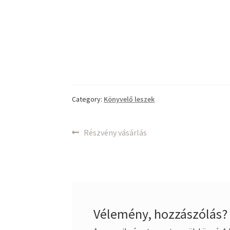
Category:
Könyvelő leszek
Bejegyzés
Previous
Részvény vásárlás
post:
navigáció
Vélemény, hozzászólás?