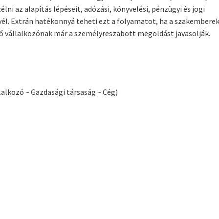
lni az alapítás lépéseit, adózási, könyvelési, pénzügyi és jogi
él. Extrán hatékonnyá teheti ezt a folyamatot, ha a szakembere
dő vállalkozónak már a személyreszabott megoldást javasolják.
lalkozó ~ Gazdasági társaság ~ Cég)