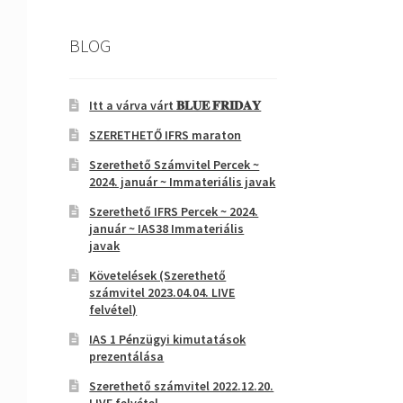
BLOG
Itt a várva várt 𝐁𝐋𝐔𝐄 𝐅𝐑𝐈𝐃𝐀𝐘
SZERETHETŐ IFRS maraton
Szerethető Számvitel Percek ~
2024. január ~ Immateriális javak
Szerethető IFRS Percek ~ 2024.
január ~ IAS38 Immateriális
javak
Követelések (Szerethető
számvitel 2023.04.04. LIVE
felvétel)
IAS 1 Pénzügyi kimutatások
prezentálása
Szerethető számvitel 2022.12.20.
LIVE felvétel