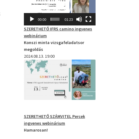
k
00:00
01:23
SZERETHETŐ IFRS camino
ingyenes
webinárium
Konszi minta vizsgafeladatsor
megoldás
2024.08.13. 19:00
SZERETHETŐ SZÁMVITEL Percek
ingyenes webinárium
Hamarosan!