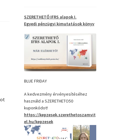
SZERETHETŐ IFRS alapok I.
Egyedi pénzügyi kimutatások
könyv
BLUE FRIDAY
A kedvezmény érvényesítéséhez
dot
használd a SZERETHETO50
kuponkódot!
https://kepzesek.szerethetoszamvit
el.hu/kepzesek
Videólejátszó