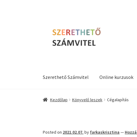
Ugrás
Kilépés
a
a
navigációhoz
tartalomba
Szerethető Számvitel
Online kurzusok
Kezdőlap
Könyvelő leszek
Cégalapítás
Posted on
2021.02.07.
by
farkaskrisztina
—
Hozzá