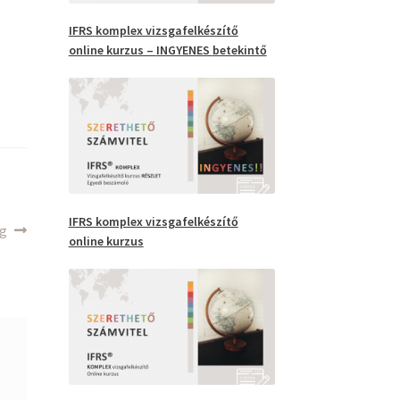
IFRS
komplex vizsgafelkészítő
online kurzus –
INGYENES
betekintő
IFRS komplex vizsgafelkészítő
eg
online kurzus