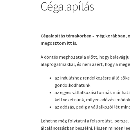
Cégalapítás
Cégalapítás témakörben – még korábban, eg
megosztom itt is.
A döntés meghozatala előtt, hogy belevágjun
alapfogalmakkal, és nem azért, hogy a megi
az induláshoz rendelkezésre álló tők
gondolkodhatunk
az egyes vállalkozási formák már hat
kell vezetnünk, milyen adózási módo
az adózás, pedig a vállalkozói lét mi
Lehetne még folytatni a felsorolást, persze
általánosságban beszélni. Hiszen minden leen