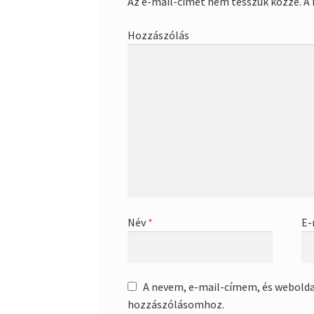
Az e-mail-címet nem tesszük közzé.
A 
Hozzászólás
Név
*
E-
A nevem, e-mail-címem, és webold
hozzászólásomhoz.