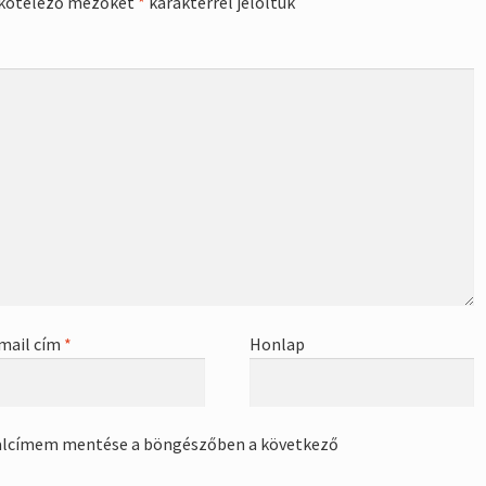
kötelező mezőket
*
karakterrel jelöltük
mail cím
*
Honlap
alcímem mentése a böngészőben a következő