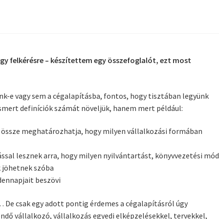
y felkérésre – készítettem egy összefoglalót, ezt most
k-e vagy sem a cégalapításba, fontos, hogy tisztában legyünk
smert definíciók számát növeljük, hanem mert például:
e össze meghatározhatja, hogy milyen vállalkozási formában
ással lesznek arra, hogy milyen nyilvántartást, könyvvezetési mó
k jöhetnek szóba
ndennapjait beszövi
… De csak egy adott pontig érdemes a cégalapításról úgy
dő vállalkozó, vállalkozás egyedi elképzelésekkel, tervekkel,