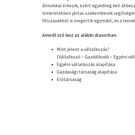
álmokkal érkezik, ezért egyedileg kell átbeszé
ismeretekben jártas szakemberek segítségév
félszavakból is megértik egymást, és a leen
Amiről szó lesz az alábbi diasorban
:
Mint jelent a vállalkozás?
(Vállalkozó ~ Gazdálkodó ~ Egyéni vál
Egyéni vállalkozás alapítása
Gazdasági társaság alapítása
Előtársaság