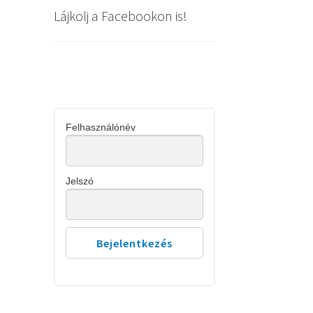
Lájkolj a Facebookon is!
Felhasználónév
Jelszó