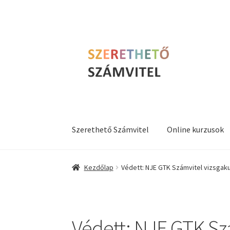
Ugrás
Kilépés
a
a
navigációhoz
tartalomba
Szerethető Számvitel
Online kurzusok
Kezdőlap
Védett: NJE GTK Számvitel vizsgak
Védett: NJE GTK Sz