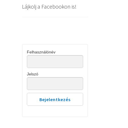
Lájkolj a Facebookon is!
Felhasználónév
Jelszó