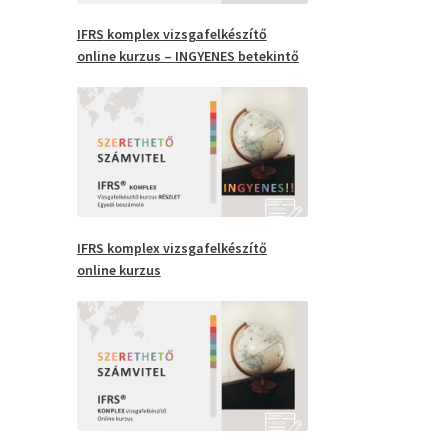
IFRS
komplex vizsgafelkészítő
online kurzus –
INGYENES
betekintő
IFRS komplex vizsgafelkészítő
online kurzus