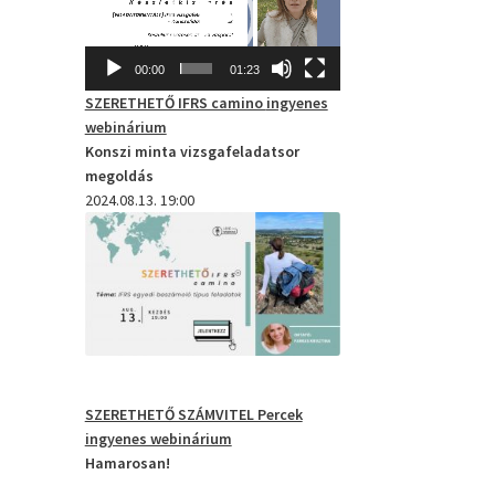
00:00
01:23
SZERETHETŐ IFRS camino
ingyenes
webinárium
Konszi minta vizsgafeladatsor
megoldás
2024.08.13. 19:00
SZERETHETŐ SZÁMVITEL Percek
ingyenes webinárium
Hamarosan!