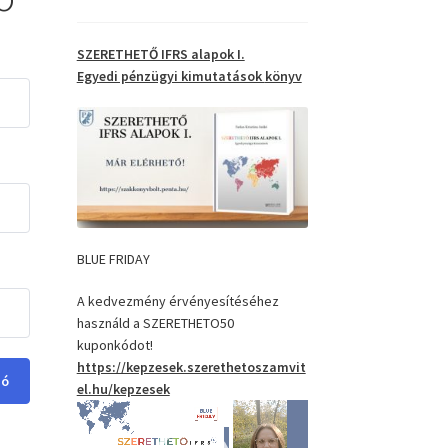
SZERETHETŐ IFRS alapok I.
Egyedi pénzügyi kimutatások
könyv
BLUE FRIDAY
A kedvezmény érvényesítéséhez
használd a SZERETHETO50
kuponkódot!
https://kepzesek.szerethetoszamvit
ió
el.hu/kepzesek
Videólejátszó