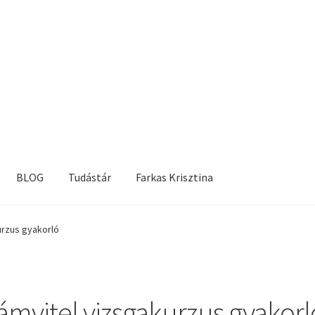
BLOG
Tudástár
Farkas Krisztina
urzus gyakorló
ámvitel vizsgakurzus gyakorl