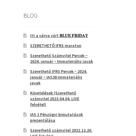
BLOG
Itt a várva várt 𝐁𝐋𝐔𝐄 𝐅𝐑𝐈𝐃𝐀𝐘
SZERETHETŐ IFRS maraton
Szerethető Számvitel Percek ~
2024. január ~ Immateriális javak
Szerethető IFRS Percek ~ 2024.
január ~ IAS38 Immateriális
javak
Követelések (Szerethető
számvitel 2023.04.04. LIVE
felvétel)
IAS 1 Pénzügyi kimutatások
prezentálása
Szerethető számvitel 2022.12.20.
LIVE felvétel