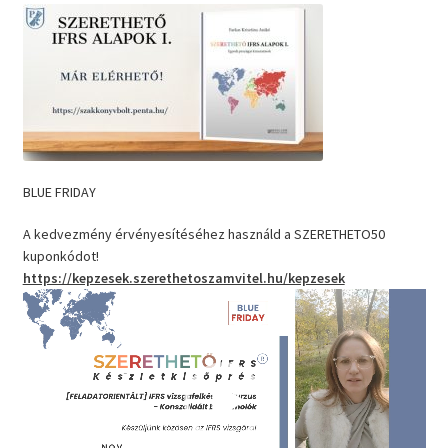
BLUE FRIDAY
A kedvezmény érvényesítéséhez használd a SZERETHETO50
kuponkódot!
https://kepzesek.szerethetoszamvitel.hu/kepzesek
Videólejátszó