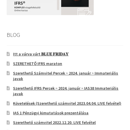
BLOG
Itt a várva várt 𝐁𝐋𝐔𝐄 𝐅𝐑𝐈𝐃𝐀𝐘
SZERETHETŐ IFRS maraton
Szerethető Számvitel Percek ~ 2024. január ~ Immateriális
javak
Szerethető IFRS Percek ~ 2024. január ~ IAS38 Immateriális
javak
Követelések (Szerethető számvitel 2023.04.04. LIVE felvétel)
IAS 1 Pénzügyi kimutatások prezentálása
Szerethető számvitel 2022.12.20. LIVE felvétel