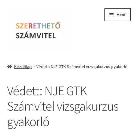
Ugrás
Kilépés
Menü
a
a
navigációhoz
tartalomba
Szerethető Számvitel
Kezdőlap
Védett: NJE GTK Számvitel vizsgakurzus gyakorló
Online kurzusok
Védett: NJE GTK
BLOG
Számvitel vizsgakurzus
Tudástár
gyakorló
Farkas Krisztina