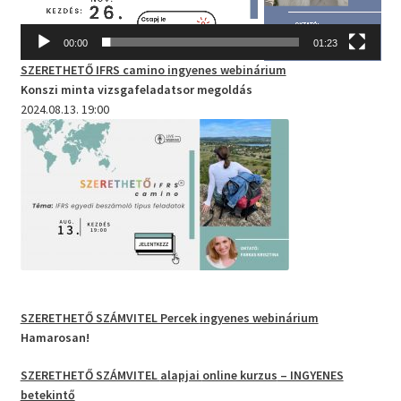
00:00
01:23
SZERETHETŐ IFRS camino
ingyenes webinárium
Konszi minta vizsgafeladatsor megoldás
2024.08.13. 19:00
SZERETHETŐ SZÁMVITEL Percek
ingyenes webinárium
Hamarosan!
SZERETHETŐ SZÁMVITEL
alapjai
online kurzus
– INGYENES
betekintő