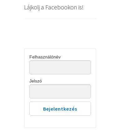
Lájkolj a Facebookon is!
Felhasználónév
Jelszó