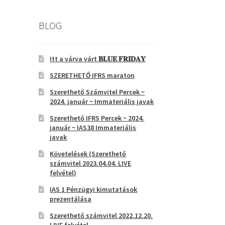
BLOG
Itt a várva várt 𝐁𝐋𝐔𝐄 𝐅𝐑𝐈𝐃𝐀𝐘
SZERETHETŐ IFRS maraton
Szerethető Számvitel Percek ~
2024. január ~ Immateriális javak
Szerethető IFRS Percek ~ 2024.
január ~ IAS38 Immateriális
javak
Követelések (Szerethető
számvitel 2023.04.04. LIVE
felvétel)
IAS 1 Pénzügyi kimutatások
prezentálása
Szerethető számvitel 2022.12.20.
LIVE felvétel