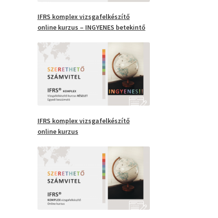
IFRS
komplex vizsgafelkészítő
online kurzus –
INGYENES
betekintő
IFRS komplex vizsgafelkészítő
online kurzus