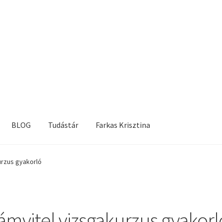
BLOG
Tudástár
Farkas Krisztina
urzus gyakorló
ámvitel vizsgakurzus gyakorl