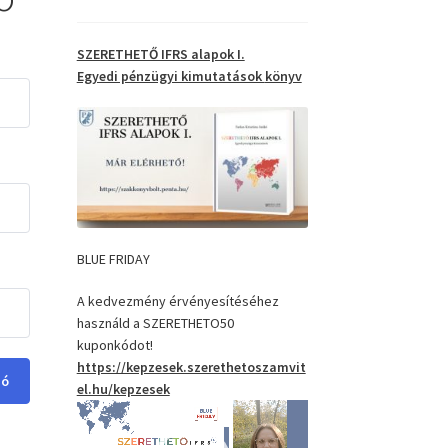
SZERETHETŐ IFRS alapok I.
Egyedi pénzügyi kimutatások
könyv
BLUE FRIDAY
A kedvezmény érvényesítéséhez
használd a SZERETHETO50
kuponkódot!
https://kepzesek.szerethetoszamvit
ió
el.hu/kepzesek
Videólejátszó