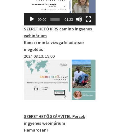
00:00
01:23
SZERETHETŐ IFRS camino
ingyenes
webinárium
Konszi minta vizsgafeladatsor
megoldás
2024.08.13. 19:00
SZERETHETŐ SZÁMVITEL Percek
ingyenes webinárium
Hamarosan!