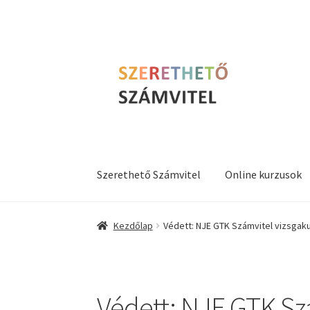
Ugrás
Kilépés
a
a
navigációhoz
tartalomba
Szerethető Számvitel
Online kurzusok
Kezdőlap
Védett: NJE GTK Számvitel vizsgak
Védett: NJE GTK Sz