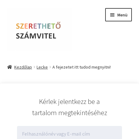
Ugrás
Kilépés
Menü
a
a
navigációhoz
tartalomba
Szerethető Számvitel
Kezdőlap
Lecke
A fejezetet itt tudod megnyitni!
Online kurzusok
BLOG
Kérlek jelentkezz be a
Tudástár
tartalom megtekintéséhez
Farkas Krisztina