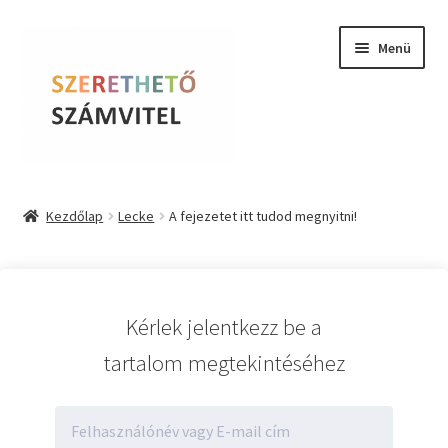
Ugrás
Kilépés
Menü
a
a
navigációhoz
tartalomba
Szerethető Számvitel
Kezdőlap
Lecke
A fejezetet itt tudod megnyitni!
Online kurzusok
BLOG
Kérlek jelentkezz be a
Tudástár
tartalom megtekintéséhez
Farkas Krisztina