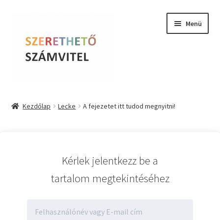
Ugrás
Kilépés
Menü
a
a
navigációhoz
tartalomba
Szerethető Számvitel
Kezdőlap
Lecke
A fejezetet itt tudod megnyitni!
Online kurzusok
BLOG
Kérlek jelentkezz be a
Tudástár
tartalom megtekintéséhez
Farkas Krisztina