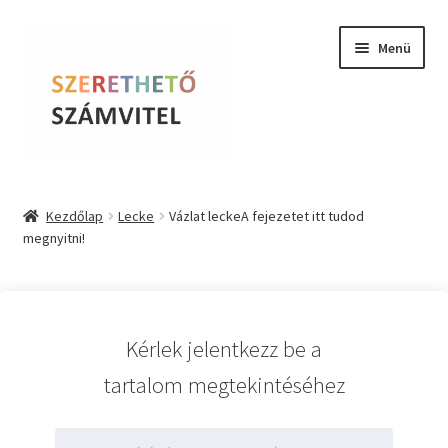
Ugrás
Kilépés
Menü
a
a
navigációhoz
tartalomba
Szerethető Számvitel
Kezdőlap
Lecke
Vázlat leckeA fejezetet itt tudod
megnyitni!
Online kurzusok
BLOG
Kérlek jelentkezz be a
Tudástár
tartalom megtekintéséhez
Farkas Krisztina