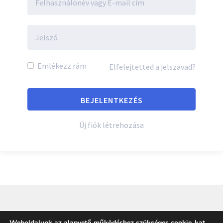
Emlékezz rám
Elfelejtetted a jelszavad?
Új fiók létrehozása
Weboldalunk az alapvető működéshez szükséges cookie-kat