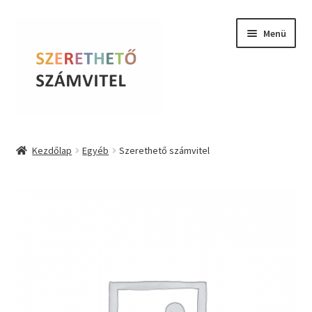
Ugrás
Kilépés
Menü
a
a
navigációhoz
tartalomba
Szerethető Számvitel
Kezdőlap
Egyéb
Szerethető számvitel
Online kurzusok
BLOG
Tudástár
Farkas Krisztina