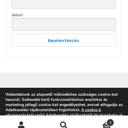
Jelszó
Weboldalunk az alapvető működéshez szükséges cookie-kat
© SZERETHETŐ SZÁMVITEL 2026
használ. Szélesebb körű funkcionalitáshoz analitikai és
Built with Storefront & WooCommerce
.
marketing jellegű cookie-kat engedélyezhet, amivel elfogadja az
Adatkezelési tájékoztatóban foglaltakat
.
A cookie-k
alkalmazásáról szóló Adatkezelési tájékoztatót itt olvashatja el.
0
Engedélyezem
Elutasítom
Beállítások