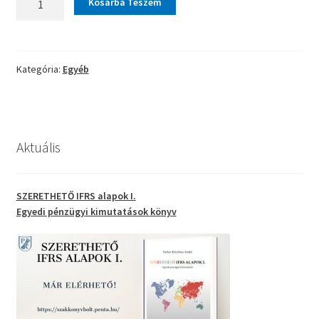
Kosárba Teszem
számvitel
mennyiség
Kategória:
Egyéb
Aktuális
SZERETHETŐ IFRS alapok I.
Egyedi pénzügyi kimutatások
könyv