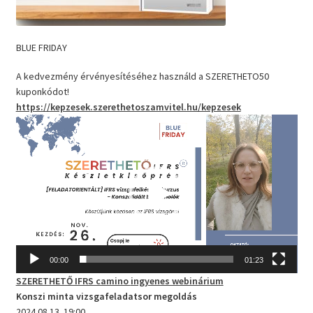
BLUE FRIDAY
A kedvezmény érvényesítéséhez használd a SZERETHETO50
kuponkódot!
https://kepzesek.szerethetoszamvitel.hu/kepzesek
Videólejátszó
00:00
01:23
SZERETHETŐ IFRS camino
ingyenes webinárium
Konszi minta vizsgafeladatsor megoldás
2024.08.13. 19:00