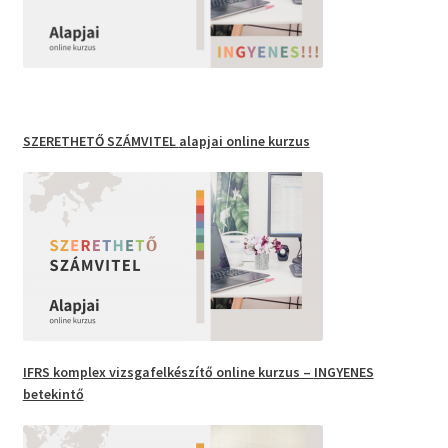
SZERETHETŐ SZÁMVITEL
alapjai online kurzus
IFRS
komplex vizsgafelkészítő
online kurzus –
INGYENES
betekintő