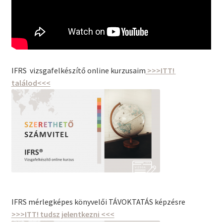
IFRS vizsgafelkészítő online kurzusaim
>>>ITT!
találod<<<
IFRS mérlegképes könyvelői TÁVOKTATÁS képzésre
>>>ITT! tudsz jelentkezni <<<