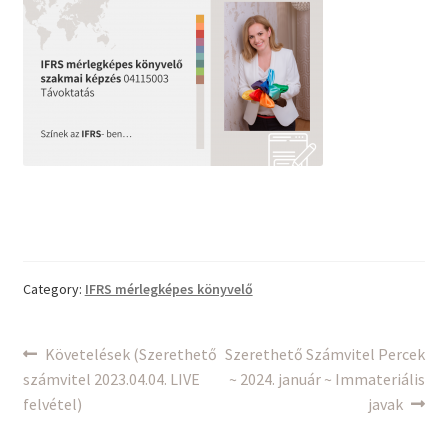
Category:
IFRS mérlegképes könyvelő
Bejegyzés
Previous
Next
Követelések (Szerethető
Szerethető Számvitel Percek
post:
post:
számvitel 2023.04.04. LIVE
~ 2024. január ~ Immateriális
navigáció
felvétel)
javak