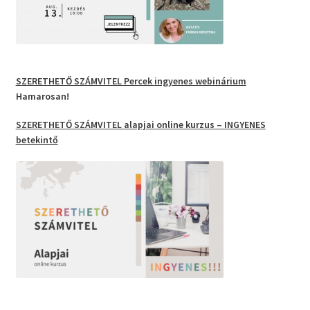
SZERETHETŐ SZÁMVITEL Percek
ingyenes webinárium
Hamarosan!
SZERETHETŐ SZÁMVITEL
alapjai
online kurzus
– INGYENES
betekintő