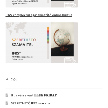
IFRS komplex vizsgafelkészítő
online kurzus
BLOG
Itt a várva várt 𝐁𝐋𝐔𝐄 𝐅𝐑𝐈𝐃𝐀𝐘
SZERETHETŐ IFRS maraton