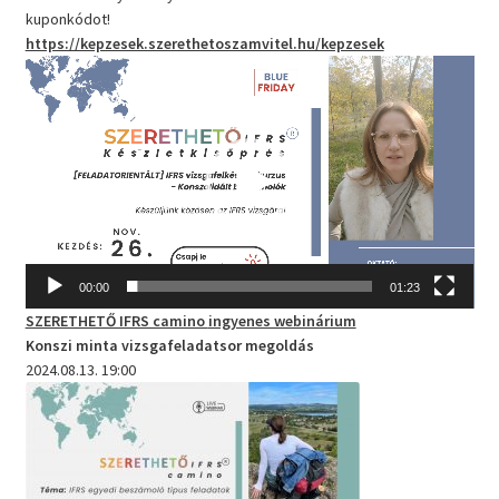
kuponkódot!
https://kepzesek.szerethetoszamvitel.hu/kepzesek
Videólejátszó
00:00
01:23
SZERETHETŐ IFRS camino
ingyenes webinárium
Konszi minta vizsgafeladatsor megoldás
2024.08.13. 19:00