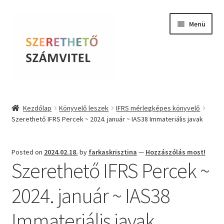
Ugrás
Kilépés
Menü
a
a
navigációhoz
tartalomba
Szerethető Számvitel
Kezdőlap
Könyvelő leszek
IFRS mérlegképes könyvelő
Szerethető IFRS Percek ~ 2024. január ~ IAS38 Immateriális javak
Online kurzusok
BLOG
Posted on
2024.02.18.
by
farkaskrisztina
—
Hozzászólás most!
Szerethető IFRS Percek ~
Tudástár
2024. január ~ IAS38
Farkas Krisztina
Immateriális javak