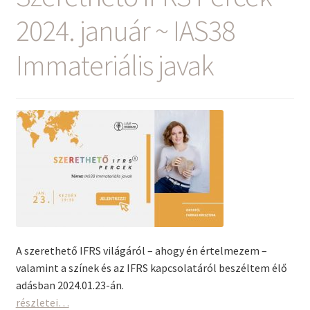
2024. január ~ IAS38
Immateriális javak
A szerethető IFRS világáról – ahogy én értelmezem –
valamint a színek és az IFRS kapcsolatáról beszéltem élő
adásban 2024.01.23-án.
Szerethető
részletei…