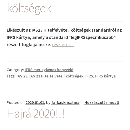
költségek
Elkészült az IAS23 Hitelfelvételi költségek standardról az
IFRS kártya, amely a standard “legIFRSspecifikusabb”
IAS23
részeit foglalja össze.
részletei…
Hitelfelvételi
költségek
Category:
IFRS mérlegképes könyvelő
Tags:
IAS 23
,
IAS 23 Hitelfelvételi költségek
,
IFRS
,
IFRS kártya
Posted on
2020.01.01.
by
farkaskrisztina
—
Hozzászólás most!
Hajrá 2020!!!