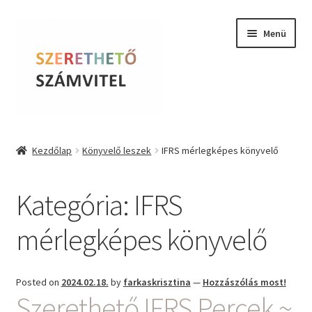
Ugrás
Kilépés
Menü
a
a
navigációhoz
tartalomba
Szerethető Számvitel
Kezdőlap
Könyvelő leszek
IFRS mérlegképes könyvelő
Online kurzusok
Kategória:
IFRS
BLOG
mérlegképes könyvelő
Tudástár
Farkas Krisztina
Posted on
2024.02.18.
by
farkaskrisztina
—
Hozzászólás most!
Szerethető IFRS Percek ~