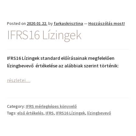
Posted on
2020.01.22.
by
farkaskrisztina
—
Hozzászólás most!
IFRS16 Lízingek
IFRS16 Lízingek standard előírásainak megfelelően
lízingbevevő értékelése az alábbiak szerint történik:
IFRS16
részletei…
Lízingek
Category:
IFRS mérlegképes könyvelő
Tags:
első értékelés
,
IFRS
,
IFRS16 Lízingek
,
lízingbevevő