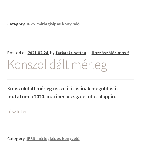
IFRS
Percek
~
Category:
IFRS mérlegképes könyvelő
2024.
január
~
IAS38
Posted on
2021.02.24.
by
farkaskrisztina
—
Hozzászólás most!
Immateriális
Konszolidált mérleg
javak
Konszolidált mérleg összeállításának megoldását
mutatom a 2020. októberi vizsgafeladat alapján.
Konszolidált
részletei…
mérleg
Category:
IFRS mérlegképes könyvelő