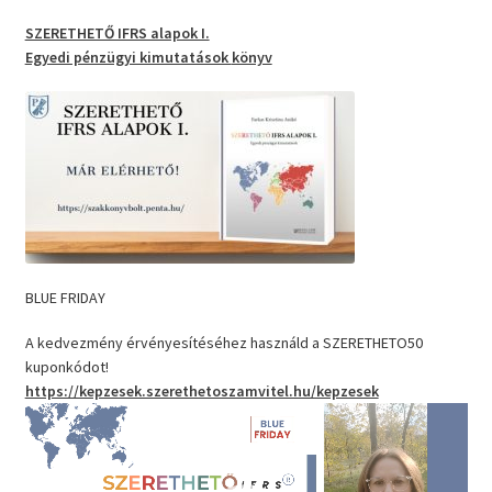
SZERETHETŐ IFRS alapok I.
Egyedi pénzügyi kimutatások
könyv
BLUE FRIDAY
A kedvezmény érvényesítéséhez használd a SZERETHETO50
kuponkódot!
https://kepzesek.szerethetoszamvitel.hu/kepzesek
Videólejátszó