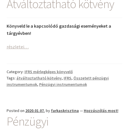
Átváltoztatható kötvény
Könyveld le a kapcsolódó gazdasági eseményeket a
tárgyévben!
Átváltoztatható
részletei…
kötvény
Category:
IFRS mérlegképes könyvelő
Tags:
átváltoztatható kötvény
,
IFRS
,
Összetett pénzügyi
instrumentumok
,
Pénzügyi instrumentumok
Posted on
2020.01.07.
by
farkaskrisztina
—
Hozzászólás most!
Pénzügyi