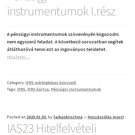
instrumentumok I.rész
A pénzügyi instrumentumok szövevényén kiigazodni
nem egyszerű feladat. A következő sorozatban segítek
Pénzügyi
átláthatóvá tenni ezt az ingoványos területet.
instrumentu
részletei…
I.rész
Category:
IFRS mérlegképes könyvelő
Tags:
IFRS
,
IFRS kártya
,
Pénzügyi instrumentumok
Posted on
2020.01.03.
by
farkaskrisztina
—
Hozzászólás most!
IAS23 Hitelfelvételi