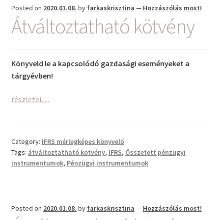
Posted on
2020.01.08.
by
farkaskrisztina
—
Hozzászólás most!
Átváltoztatható kötvény
Könyveld le a kapcsolódó gazdasági eseményeket a
tárgyévben!
Átváltoztatható
részletei…
kötvény
Category:
IFRS mérlegképes könyvelő
Tags:
átváltoztatható kötvény
,
IFRS
,
Összetett pénzügyi
instrumentumok
,
Pénzügyi instrumentumok
Posted on
2020.01.08.
by
farkaskrisztina
—
Hozzászólás most!