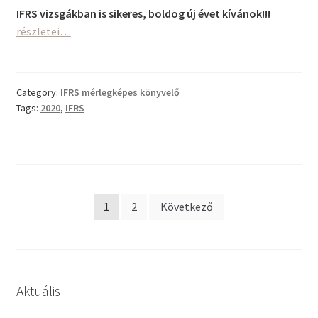
Hajrá
IFRS vizsgákban is sikeres, boldog új évet kívánok!!!
2020!!!
részletei…
Category:
IFRS mérlegképes könyvelő
Tags:
2020
,
IFRS
Bejegyzés
1
2
Következő
navigáció
Aktuális