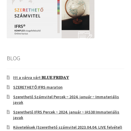
BLOG
Itt a várva várt 𝐁𝐋𝐔𝐄 𝐅𝐑𝐈𝐃𝐀𝐘
SZERETHETŐ IFRS maraton
Szerethető Számvitel Percek ~ 2024. január ~ Immateriális
javak
Szerethető IFRS Percek ~ 2024. január ~ IAS38 Immateriális
javak
Követelések (Szerethető számvitel 2023.04.04. LIVE felvétel)