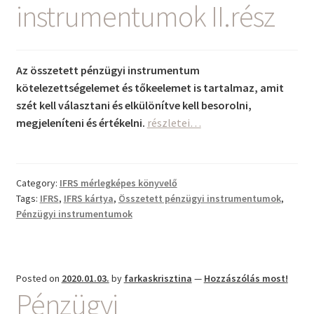
instrumentumok II.rész
Az összetett pénzügyi instrumentum
kötelezettségelemet és tőkeelemet is tartalmaz, amit
szét kell választani és elkülönítve kell besorolni,
Pénzügyi
megjeleníteni és értékelni.
részletei…
instrumentumok
II.rész
Category:
IFRS mérlegképes könyvelő
Tags:
IFRS
,
IFRS kártya
,
Összetett pénzügyi instrumentumok
,
Pénzügyi instrumentumok
Posted on
2020.01.03.
by
farkaskrisztina
—
Hozzászólás most!
Pénzügyi