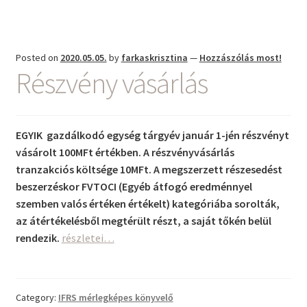
Posted on
2020.05.05.
by
farkaskrisztina
—
Hozzászólás most!
Részvény vásárlás
EGYIK gazdálkodó egység tárgyév január 1-jén részvényt
vásárolt 100MFt értékben. A részvényvásárlás
tranzakciós költsége 10MFt. A megszerzett részesedést
beszerzéskor FVTOCI (Egyéb átfogó eredménnyel
szemben valós értéken értékelt) kategóriába sorolták,
az átértékelésből megtérült részt, a saját tőkén belül
Részvény
rendezik.
részletei…
vásárlás
Category:
IFRS mérlegképes könyvelő