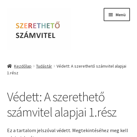
Ugrás
Kilépés
Menü
a
a
navigációhoz
tartalomba
Szerethető Számvitel
Kezdőlap
Tudástár
Védett: A szerethető számvitel alapjai
1.rész
Online kurzusok
BLOG
Védett: A szerethető
Tudástár
számvitel alapjai 1.rész
Farkas Krisztina
Ez a tartalom jelszóval védett. Megtekintéséhez meg kell