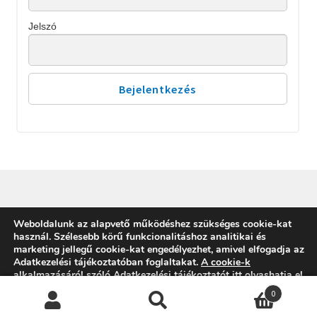
Jelszó
Weboldalunk az alapvető működéshez szükséges cookie-kat
© SZERETHETŐ SZÁMVITEL 2026
használ. Szélesebb körű funkcionalitáshoz analitikai és
Built with Storefront & WooCommerce
.
marketing jellegű cookie-kat engedélyezhet, amivel elfogadja az
Adatkezelési tájékoztatóban foglaltakat
.
A cookie-k
alkalmazásáról szóló Adatkezelési tájékoztatót itt olvashatja el.
0
Engedélyezem
Elutasítom
Beállítások
Keresés
Keresés