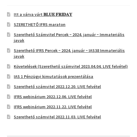
Itt a várva várt 𝐁𝐋𝐔𝐄 𝐅𝐑𝐈𝐃𝐀𝐘
SZERETHETŐ IFRS maraton
Szerethető Számvitel Percek ~ 2024. január ~ Immateriális
javak
Szerethető IFRS Percek ~ 2024. január ~ IAS38 Immateriális
javak
Követelések (Szerethető számvitel 2023.04.04. LIVE felvétel)
IAS 1 Pénzügyi kimutatások prezentálása
Szerethető számvitel 2022.12.20. LIVE felvétel
IFRS webinárium 2022.12.06. LIVE felvétel
IFRS webinárium 2022.11.22. LIVE felvétel
Szerethető számvitel 2022.11.03. LIVE felvétel