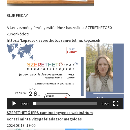
BLUE FRIDAY
A kedvezmény érvényesítéséhez használd a SZERETHETO50
kuponkódot!
https://kepzesek.szerethetoszamvitel.hu/kepzesek
Videólejátszó
00:00
01:23
SZERETHETŐ IFRS camino
ingyenes webinárium
Konszi minta vizsgafeladatsor megoldás
2024.08.13. 19:00