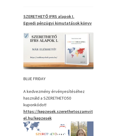
SZERETHETŐ IFRS alapok I.
Egyedi pénzügyi kimutatások
könyv
BLUE FRIDAY
A kedvezmény érvényesítéséhez
használd a SZERETHETO50
kuponkódot!
https://kepzesek.szerethetoszamvit
el.hu/kepzesek
Videólejátszó