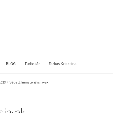
BLOG
Tudástár
Farkas Krisztina
2023
Védett: Immateriális javak
s javak