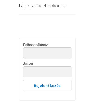
Lájkolj a Facebookon is!
Felhasználónév
Jelszó