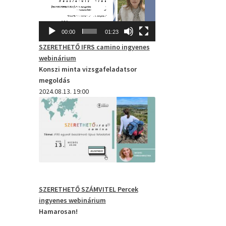
00:00
01:23
SZERETHETŐ IFRS camino
ingyenes
webinárium
Konszi minta vizsgafeladatsor
megoldás
2024.08.13. 19:00
SZERETHETŐ SZÁMVITEL Percek
ingyenes webinárium
Hamarosan!