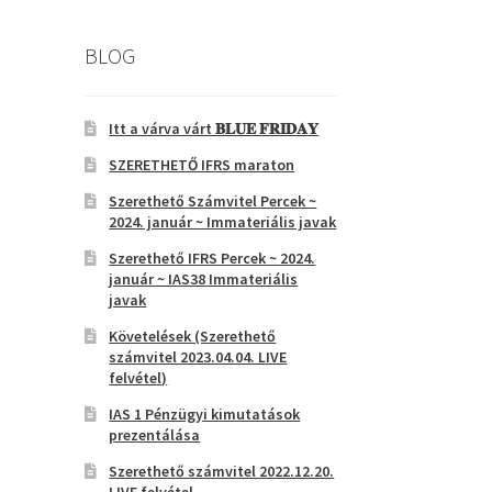
BLOG
Itt a várva várt 𝐁𝐋𝐔𝐄 𝐅𝐑𝐈𝐃𝐀𝐘
SZERETHETŐ IFRS maraton
Szerethető Számvitel Percek ~
2024. január ~ Immateriális javak
Szerethető IFRS Percek ~ 2024.
január ~ IAS38 Immateriális
javak
Követelések (Szerethető
számvitel 2023.04.04. LIVE
felvétel)
IAS 1 Pénzügyi kimutatások
prezentálása
Szerethető számvitel 2022.12.20.
LIVE felvétel