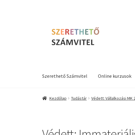
Ugrás
Kilépés
a
a
navigációhoz
tartalomba
Szerethető Számvitel
Online kurzusok
Kezdőlap
Tudástár
Védett: Vállalkozási MK 
Védett: Immateriáli