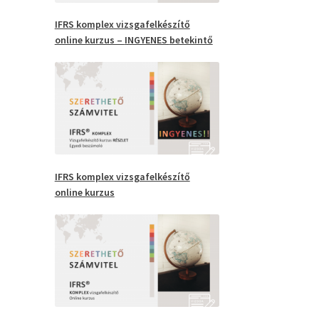
IFRS
komplex vizsgafelkészítő
online kurzus –
INGYENES
betekintő
IFRS komplex vizsgafelkészítő
online kurzus