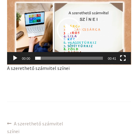
00:00
00:41
A szerethető számvitel színei
Bejegyzés
Previous
A szerethető számvitel
post:
színei
navigáció