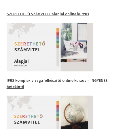
SZERETHETŐ SZÁMVITEL
alapjai online kurzus
IFRS
komplex vizsgafelkészítő
online kurzus –
INGYENES
betekintő