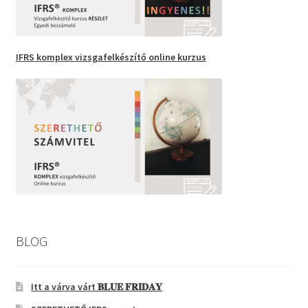
IFRS komplex vizsgafelkészítő
online kurzus
BLOG
Itt a várva várt 𝐁𝐋𝐔𝐄 𝐅𝐑𝐈𝐃𝐀𝐘