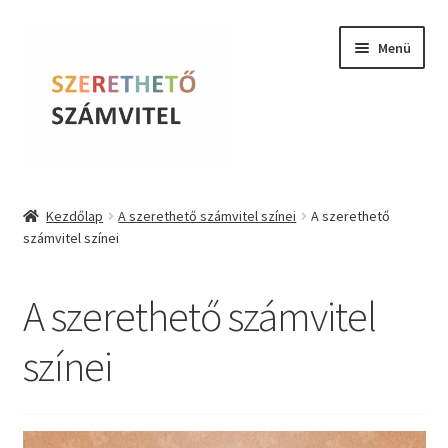
Ugrás
Kilépés
Menü
a
a
navigációhoz
tartalomba
Szerethető Számvitel
Kezdőlap
A szerethető számvitel színei
A szerethető
számvitel színei
Online kurzusok
BLOG
A szerethető számvitel
Tudástár
színei
Farkas Krisztina
Videólejátszó