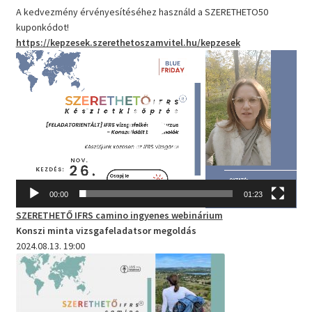
A kedvezmény érvényesítéséhez használd a SZERETHETO50
kuponkódot!
https://kepzesek.szerethetoszamvitel.hu/kepzesek
Videólejátszó
00:00
01:23
SZERETHETŐ IFRS camino
ingyenes webinárium
Konszi minta vizsgafeladatsor megoldás
2024.08.13. 19:00