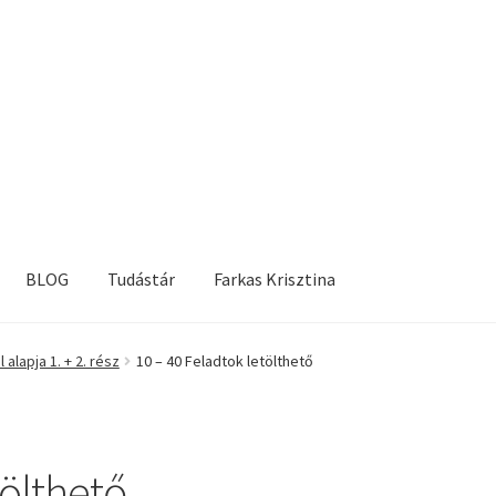
BLOG
Tudástár
Farkas Krisztina
alapja 1. + 2. rész
10 – 40 Feladtok letölthető
tölthető