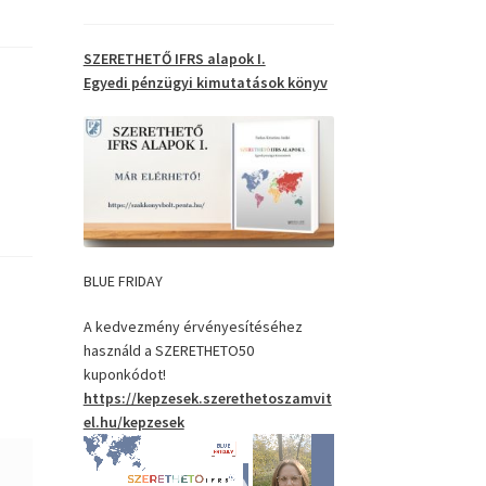
SZERETHETŐ IFRS alapok I.
Egyedi pénzügyi kimutatások
könyv
BLUE FRIDAY
A kedvezmény érvényesítéséhez
használd a SZERETHETO50
kuponkódot!
https://kepzesek.szerethetoszamvit
el.hu/kepzesek
Videólejátszó