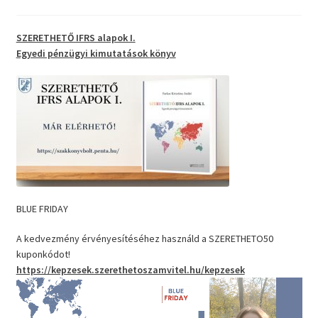
SZERETHETŐ IFRS alapok I.
Egyedi pénzügyi kimutatások
könyv
BLUE FRIDAY
A kedvezmény érvényesítéséhez használd a SZERETHETO50
kuponkódot!
https://kepzesek.szerethetoszamvitel.hu/kepzesek
Videólejátszó