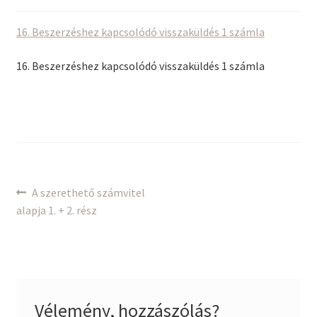
16. Beszerzéshez kapcsolódó visszaküldés 1 számla
16. Beszerzéshez kapcsolódó visszaküldés 1 számla
Bejegyzés
Previous
A szerethető számvitel
post:
alapja 1. + 2. rész
navigáció
Vélemény, hozzászólás?