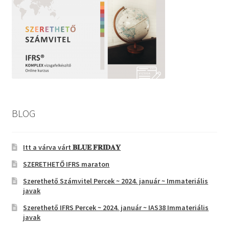
BLOG
Itt a várva várt 𝐁𝐋𝐔𝐄 𝐅𝐑𝐈𝐃𝐀𝐘
SZERETHETŐ IFRS maraton
Szerethető Számvitel Percek ~ 2024. január ~ Immateriális
javak
Szerethető IFRS Percek ~ 2024. január ~ IAS38 Immateriális
javak