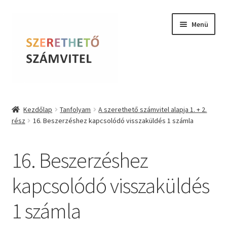
Ugrás
Kilépés
Menü
a
a
navigációhoz
tartalomba
Szerethető Számvitel
Kezdőlap
Tanfolyam
A szerethető számvitel alapja 1. + 2.
rész
16. Beszerzéshez kapcsolódó visszaküldés 1 számla
Online kurzusok
BLOG
16. Beszerzéshez
Tudástár
kapcsolódó visszaküldés
1 számla
Farkas Krisztina