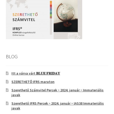
BLOG
Itt a várva várt 𝐁𝐋𝐔𝐄 𝐅𝐑𝐈𝐃𝐀𝐘
SZERETHETŐ IFRS maraton
Szerethető Számvitel Percek ~ 2024. január ~ Immateriális
javak
Szerethető IFRS Percek ~ 2024. január ~ IAS38 Immateriális
javak