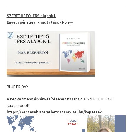
SZERETHETŐ IFRS alapok I.
Egyedi pénzügyi kimutatások
könyv
BLUE FRIDAY
A kedvezmény érvényesítéséhez használd a SZERETHETO50
kuponkódot!
https://kepzesek.szerethetoszamvitel.hu/kepzesek
Videólejátszó