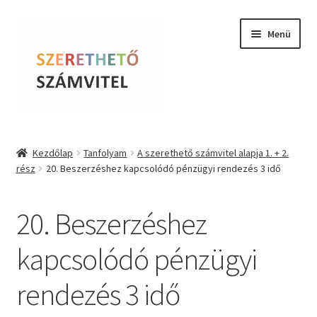
Ugrás
Kilépés
Menü
a
a
navigációhoz
tartalomba
Szerethető Számvitel
Kezdőlap
Tanfolyam
A szerethető számvitel alapja 1. + 2.
rész
20. Beszerzéshez kapcsolódó pénzügyi rendezés 3 idő
Online kurzusok
BLOG
20. Beszerzéshez
Tudástár
kapcsolódó pénzügyi
rendezés 3 idő
Farkas Krisztina