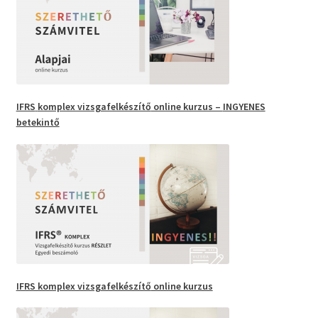
IFRS
komplex vizsgafelkészítő
online kurzus –
INGYENES
betekintő
IFRS komplex vizsgafelkészítő
online kurzus