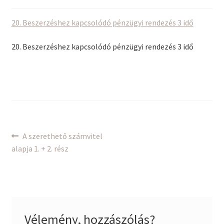
20. Beszerzéshez kapcsolódó pénzügyi rendezés 3 idő
20. Beszerzéshez kapcsolódó pénzügyi rendezés 3 idő
Bejegyzés
Previous
A szerethető számvitel
post:
alapja 1. + 2. rész
navigáció
Vélemény, hozzászólás?