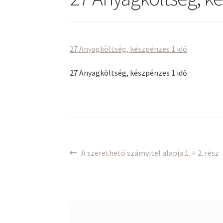
27 Anyagköltség, készpénzes 1 idő
27 Anyagköltség, készpénzes 1 idő
Bejegyzés
Previous
A szerethető számvitel alapja 1. + 2. rész
post:
navigáció