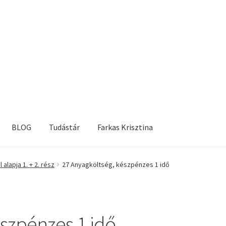
BLOG
Tudástár
Farkas Krisztina
alapja 1. + 2. rész
27 Anyagköltség, készpénzes 1 idő
észpénzes 1 idő