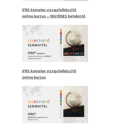
IFRS
komplex vizsgafelkészítő
online kurzus –
INGYENES
betekintő
IFRS komplex vizsgafelkészítő
online kurzus