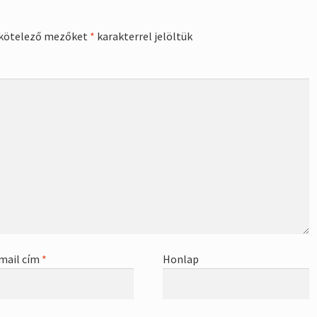
kötelező mezőket
*
karakterrel jelöltük
mail cím
*
Honlap