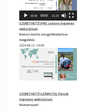
00:00
01:23
SZERETHETŐ IFRS camino
ingyenes
webinárium
Konszi minta vizsgafeladatsor
megoldás
2024.08.13. 19:00
SZERETHETŐ SZÁMVITEL Percek
ingyenes webinárium
Hamarosan!