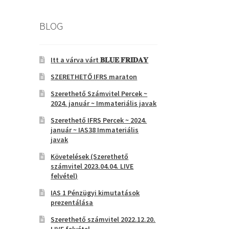
BLOG
Itt a várva várt 𝐁𝐋𝐔𝐄 𝐅𝐑𝐈𝐃𝐀𝐘
SZERETHETŐ IFRS maraton
Szerethető Számvitel Percek ~
2024. január ~ Immateriális javak
Szerethető IFRS Percek ~ 2024.
január ~ IAS38 Immateriális
javak
Követelések (Szerethető
számvitel 2023.04.04. LIVE
felvétel)
IAS 1 Pénzügyi kimutatások
prezentálása
Szerethető számvitel 2022.12.20.
LIVE felvétel