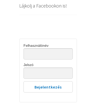
Lájkolj a Facebookon is!
Felhasználónév
Jelszó