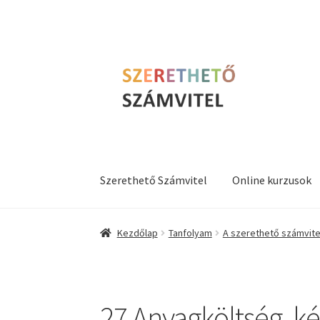
Ugrás
Kilépés
a
a
navigációhoz
tartalomba
Szerethető Számvitel
Online kurzusok
Kezdőlap
Tanfolyam
A szerethető számvitel 
27 Anyagköltség, k