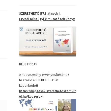
SZERETHETŐ IFRS alapok I.
Egyedi pénzügyi kimutatások
könyv
BLUE FRIDAY
A kedvezmény érvényesítéséhez
használd a SZERETHETO50
kuponkódot!
https://kepzesek.szerethetoszamvit
el.hu/kepzesek
Videólejátszó