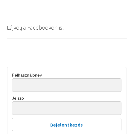
Lájkolj a Facebookon is!
Felhasználónév
Jelszó