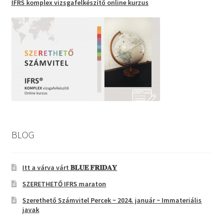
IFRS komplex vizsgafelkészítő
online kurzus
BLOG
Itt a várva várt 𝐁𝐋𝐔𝐄 𝐅𝐑𝐈𝐃𝐀𝐘
SZERETHETŐ IFRS maraton
Szerethető Számvitel Percek ~ 2024. január ~ Immateriális
javak