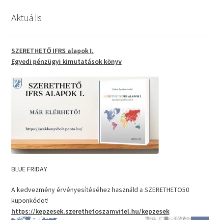
Aktuális
SZERETHETŐ IFRS alapok I.
Egyedi pénzügyi kimutatások
könyv
BLUE FRIDAY
A kedvezmény érvényesítéséhez használd a SZERETHETO50
kuponkódot!
https://kepzesek.szerethetoszamvitel.hu/kepzesek