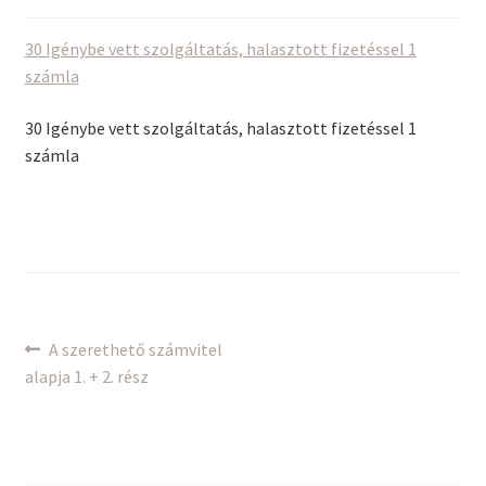
30 Igénybe vett szolgáltatás, halasztott fizetéssel 1
számla
30 Igénybe vett szolgáltatás, halasztott fizetéssel 1
számla
Bejegyzés
Previous
A szerethető számvitel
post:
alapja 1. + 2. rész
navigáció