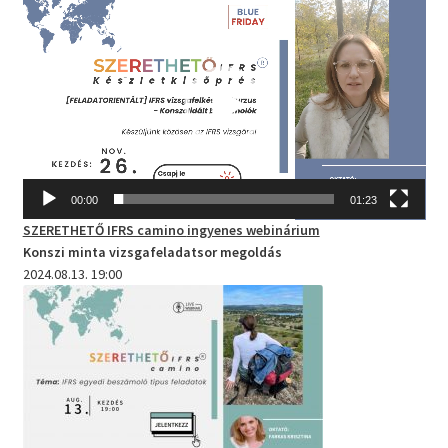
Videólejátszó
00:00
01:23
SZERETHETŐ IFRS camino
ingyenes webinárium
Konszi minta vizsgafeladatsor megoldás
2024.08.13. 19:00