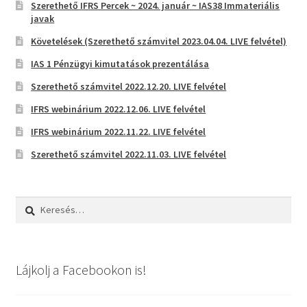
Szerethető IFRS Percek ~ 2024. január ~ IAS38 Immateriális
javak
Követelések (Szerethető számvitel 2023.04.04. LIVE felvétel)
IAS 1 Pénzügyi kimutatások prezentálása
Szerethető számvitel 2022.12.20. LIVE felvétel
IFRS webinárium 2022.12.06. LIVE felvétel
IFRS webinárium 2022.11.22. LIVE felvétel
Szerethető számvitel 2022.11.03. LIVE felvétel
Keresés:
Lájkolj a Facebookon is!