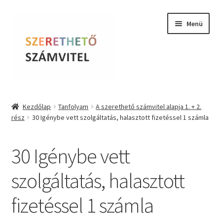
Ugrás
Kilépés
Menü
a
a
navigációhoz
tartalomba
Szerethető Számvitel
Kezdőlap
Tanfolyam
A szerethető számvitel alapja 1. + 2.
rész
30 Igénybe vett szolgáltatás, halasztott fizetéssel 1 számla
Online kurzusok
BLOG
30 Igénybe vett
Tudástár
szolgáltatás, halasztott
fizetéssel 1 számla
Farkas Krisztina