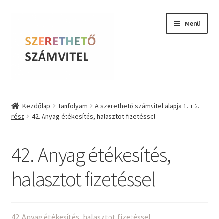
Ugrás
Kilépés
Menü
a
a
navigációhoz
tartalomba
Szerethető Számvitel
Kezdőlap
Tanfolyam
A szerethető számvitel alapja 1. + 2.
rész
42. Anyag étékesítés, halasztot fizetéssel
Online kurzusok
BLOG
42. Anyag étékesítés,
Tudástár
halasztot fizetéssel
Farkas Krisztina
42. Anyag étékesítés, halasztot fizetéssel