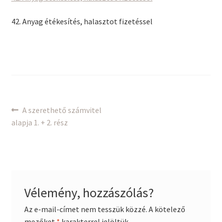
42. Anyag étékesítés, halasztot fizetéssel
Bejegyzés
Previous
A szerethető számvitel
post:
alapja 1. + 2. rész
navigáció
Vélemény, hozzászólás?
Az e-mail-címet nem tesszük közzé.
A kötelező
mezőket
*
karakterrel jelöltük