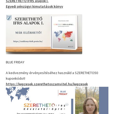
SZERETHETŐ IFRS alapok I.
Egyedi pénzügyi kimutatások
könyv
BLUE FRIDAY
A kedvezmény érvényesítéséhez használd a SZERETHETO50
kuponkódot!
https://kepzesek.szerethetoszamvitel.hu/kepzesek
Videólejátszó