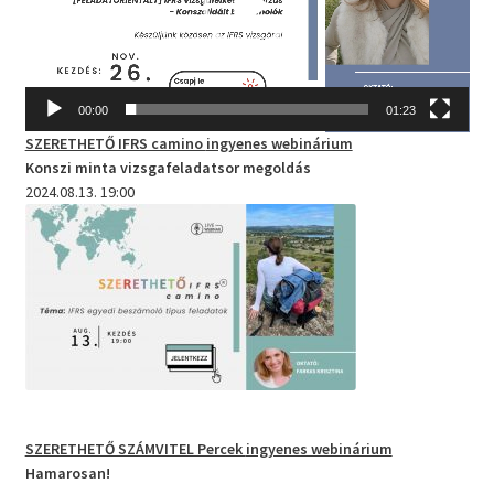
00:00
01:23
SZERETHETŐ IFRS camino
ingyenes webinárium
Konszi minta vizsgafeladatsor megoldás
2024.08.13. 19:00
SZERETHETŐ SZÁMVITEL Percek
ingyenes webinárium
Hamarosan!