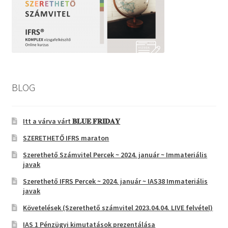
BLOG
Itt a várva várt 𝐁𝐋𝐔𝐄 𝐅𝐑𝐈𝐃𝐀𝐘
SZERETHETŐ IFRS maraton
Szerethető Számvitel Percek ~ 2024. január ~ Immateriális
javak
Szerethető IFRS Percek ~ 2024. január ~ IAS38 Immateriális
javak
Követelések (Szerethető számvitel 2023.04.04. LIVE felvétel)
IAS 1 Pénzügyi kimutatások prezentálása