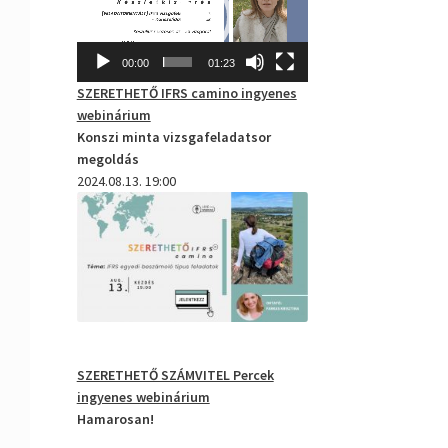
00:00
01:23
SZERETHETŐ IFRS camino
ingyenes
webinárium
Konszi minta vizsgafeladatsor
megoldás
2024.08.13. 19:00
SZERETHETŐ SZÁMVITEL Percek
ingyenes webinárium
Hamarosan!