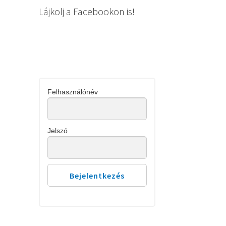
Lájkolj a Facebookon is!
Felhasználónév
Jelszó