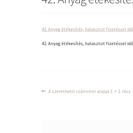
42. Anyag étékesítés, halasztot fizetéssel id
42. Anyag étékesítés, halasztot fizetéssel id
Bejegyzés
Previous
A szerethető számvitel alapja 1. + 2. rész
post:
navigáció