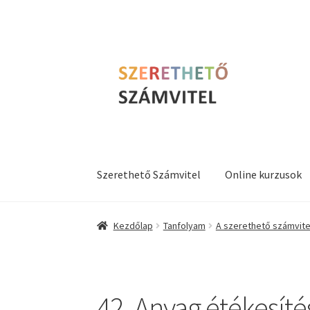
Ugrás
Kilépés
a
a
navigációhoz
tartalomba
Szerethető Számvitel
Online kurzusok
Kezdőlap
Tanfolyam
A szerethető számvitel 
42. Anyag étékesítés