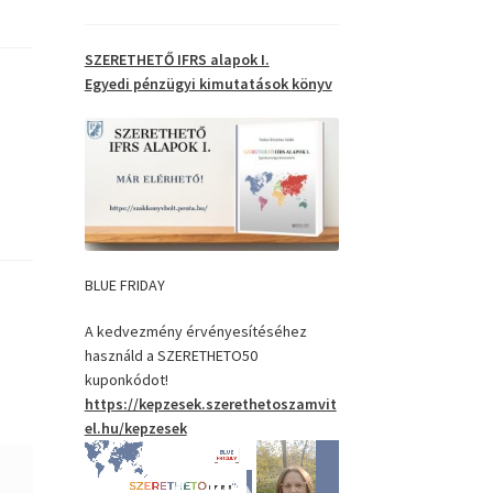
SZERETHETŐ IFRS alapok I.
Egyedi pénzügyi kimutatások
könyv
BLUE FRIDAY
A kedvezmény érvényesítéséhez
használd a SZERETHETO50
kuponkódot!
https://kepzesek.szerethetoszamvit
el.hu/kepzesek
Videólejátszó