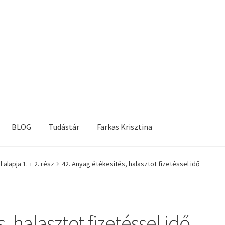
BLOG
Tudástár
Farkas Krisztina
alapja 1. + 2. rész
42. Anyag étékesítés, halasztot fizetéssel idő
, halasztot fizetéssel idő