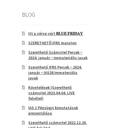
BLOG
Itt a várva várt 𝐁𝐋𝐔𝐄 𝐅𝐑𝐈𝐃𝐀𝐘
SZERETHETŐ IFRS maraton
Szerethető Számvitel Percek ~
2024. január ~ Immateriális javak
Szerethető IFRS Percek ~ 2024.
január ~ IAS38 Immateriális
javak
Követelések (Szerethető
számvitel 2023.04.04. LIVE
felvétel)
IAS 1 Pénzügyi kimutatások
prezentálása
Szerethető számvitel 2022.12.20.
LIVE felvétel