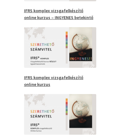
IFRS
komplex vizsgafelkészítő
online kurzus –
INGYENES
betekintő
IFRS komplex vizsgafelkészítő
online kurzus