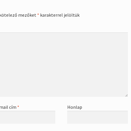
kötelező mezőket
*
karakterrel jelöltük
mail cím
*
Honlap