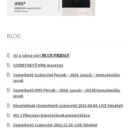
BLOG
Itt a várva várt 𝐁𝐋𝐔𝐄 𝐅𝐑𝐈𝐃𝐀𝐘
SZERETHETŐ IFRS maraton
Szerethető Számvitel Percek ~ 2024. január ~ Immateriális
javak
Szerethető IFRS Percek ~ 2024. január ~ IAS38 Immateriális
javak
Követelések (Szerethető számvitel 2023.04.04. LIVE felvétel)
IAS 1 Pénzügyi kimutatások prezentálása
Szerethető számvitel 2022.12.20. LIVE felvétel