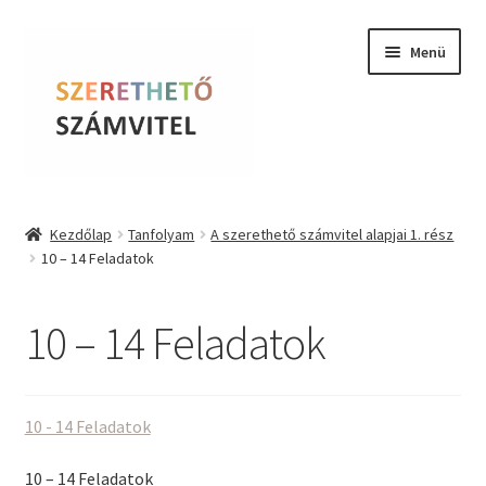
Ugrás
Kilépés
Menü
a
a
navigációhoz
tartalomba
Szerethető Számvitel
Kezdőlap
Tanfolyam
A szerethető számvitel alapjai 1. rész
10 – 14 Feladatok
Online kurzusok
BLOG
10 – 14 Feladatok
Tudástár
10 - 14 Feladatok
Farkas Krisztina
10 – 14 Feladatok