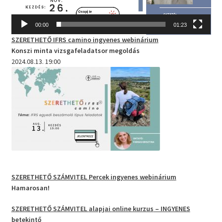
00:00
01:23
SZERETHETŐ IFRS camino
ingyenes webinárium
Konszi minta vizsgafeladatsor megoldás
2024.08.13. 19:00
SZERETHETŐ SZÁMVITEL Percek
ingyenes webinárium
Hamarosan!
SZERETHETŐ SZÁMVITEL
alapjai
online kurzus
– INGYENES
betekintő