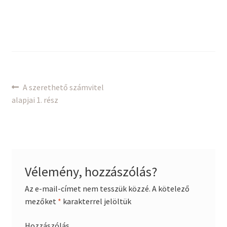
Bejegyzés
Previous
A szerethető számvitel
post:
alapjai 1. rész
navigáció
Vélemény, hozzászólás?
Az e-mail-címet nem tesszük közzé.
A kötelező
mezőket
*
karakterrel jelöltük
Hozzászólás