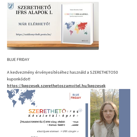
BLUE FRIDAY
A kedvezmény érvényesítéséhez használd a SZERETHETO50
kuponkódot!
https://kepzesek.szerethetoszamvitel.hu/kepzesek
Videólejátszó