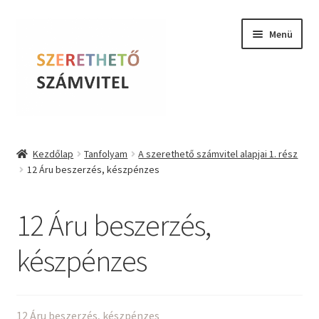
Ugrás
Kilépés
Menü
a
a
navigációhoz
tartalomba
Szerethető Számvitel
Kezdőlap
Tanfolyam
A szerethető számvitel alapjai 1. rész
12 Áru beszerzés, készpénzes
Online kurzusok
BLOG
12 Áru beszerzés,
Tudástár
készpénzes
Farkas Krisztina
12 Áru beszerzés, készpénzes