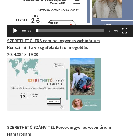
00:00
01:23
SZERETHETŐ IFRS camino
ingyenes webinárium
Konszi minta vizsgafeladatsor megoldás
2024.08.13. 19:00
SZERETHETŐ SZÁMVITEL Percek
ingyenes webinárium
Hamarosan!