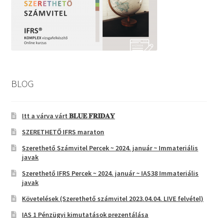
BLOG
Itt a várva várt 𝐁𝐋𝐔𝐄 𝐅𝐑𝐈𝐃𝐀𝐘
SZERETHETŐ IFRS maraton
Szerethető Számvitel Percek ~ 2024. január ~ Immateriális
javak
Szerethető IFRS Percek ~ 2024. január ~ IAS38 Immateriális
javak
Követelések (Szerethető számvitel 2023.04.04. LIVE felvétel)
IAS 1 Pénzügyi kimutatások prezentálása