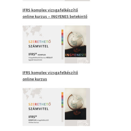
IFRS
komplex vizsgafelkészítő
online kurzus –
INGYENES
betekintő
IFRS komplex vizsgafelkészítő
online kurzus