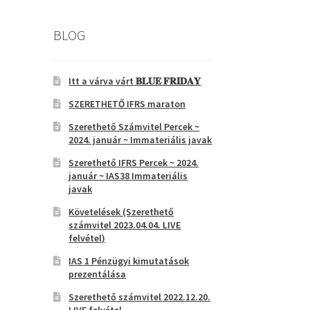
BLOG
Itt a várva várt 𝐁𝐋𝐔𝐄 𝐅𝐑𝐈𝐃𝐀𝐘
SZERETHETŐ IFRS maraton
Szerethető Számvitel Percek ~
2024. január ~ Immateriális javak
Szerethető IFRS Percek ~ 2024.
január ~ IAS38 Immateriális
javak
Követelések (Szerethető
számvitel 2023.04.04. LIVE
felvétel)
IAS 1 Pénzügyi kimutatások
prezentálása
Szerethető számvitel 2022.12.20.
LIVE felvétel