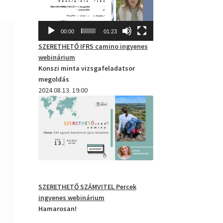
00:00
01:23
SZERETHETŐ IFRS camino
ingyenes
webinárium
Konszi minta vizsgafeladatsor
megoldás
2024.08.13. 19:00
SZERETHETŐ SZÁMVITEL Percek
ingyenes webinárium
Hamarosan!