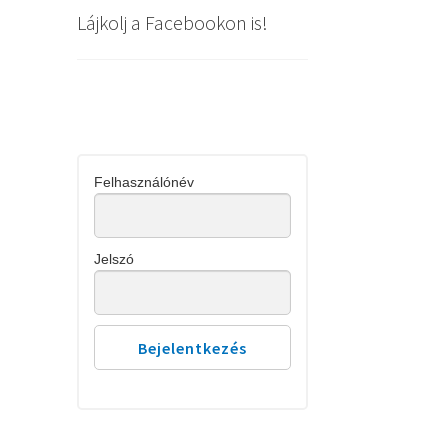
Lájkolj a Facebookon is!
Felhasználónév
Jelszó