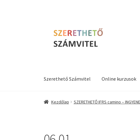
Ugrás
Kilépés
a
a
navigációhoz
tartalomba
Szerethető Számvitel
Online kurzusok
Kezdőlap
SZERETHETŐ IFRS camino – INGYEN
06.01.