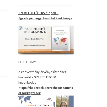
SZERETHETŐ IFRS alapok I.
Egyedi pénzügyi kimutatások
könyv
BLUE FRIDAY
A kedvezmény érvényesítéséhez
használd a SZERETHETO50
kuponkódot!
https://kepzesek.szerethetoszamvit
el.hu/kepzesek
Videólejátszó