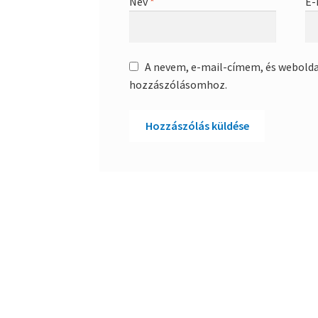
Név
*
E-
A nevem, e-mail-címem, és webold
hozzászólásomhoz.