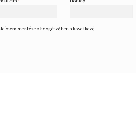
mail cím
*
Honlap
alcímem mentése a böngészőben a következő