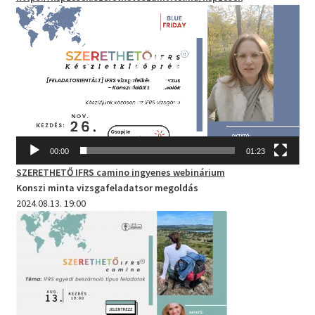
Videólejátszó
00:00
01:23
SZERETHETŐ IFRS camino
ingyenes webinárium
Konszi minta vizsgafeladatsor megoldás
2024.08.13. 19:00