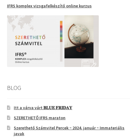
IFRS komplex vizsgafelkészítő
online kurzus
BLOG
Itt a várva várt 𝐁𝐋𝐔𝐄 𝐅𝐑𝐈𝐃𝐀𝐘
SZERETHETŐ IFRS maraton
Szerethető Számvitel Percek ~ 2024. január ~ Immateriális
javak