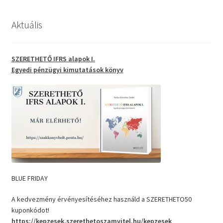
Aktuális
SZERETHETŐ IFRS alapok I.
Egyedi pénzügyi kimutatások
könyv
BLUE FRIDAY
A kedvezmény érvényesítéséhez használd a SZERETHETO50
kuponkódot!
https://kepzesek.szerethetoszamvitel.hu/kepzesek