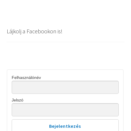
Lájkolj a Facebookon is!
Felhasználónév
Jelszó