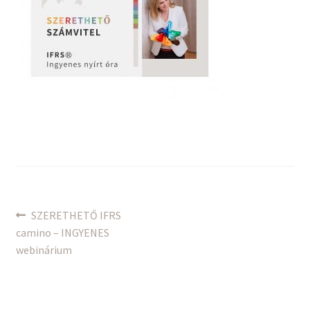
Bejegyzés
Previous
SZERETHETŐ IFRS
post:
camino – INGYENES
navigáció
webinárium