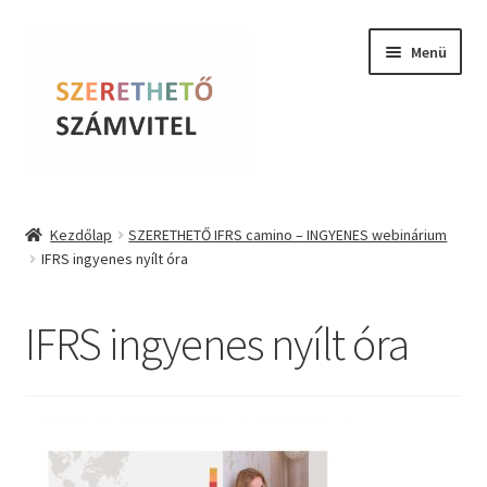
Ugrás
Kilépés
Menü
a
a
navigációhoz
tartalomba
Szerethető Számvitel
Kezdőlap
SZERETHETŐ IFRS camino – INGYENES webinárium
IFRS ingyenes nyílt óra
Online kurzusok
BLOG
IFRS ingyenes nyílt óra
Tudástár
Farkas Krisztina