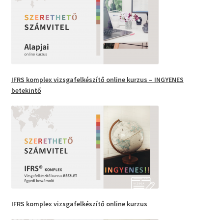
IFRS
komplex vizsgafelkészítő
online kurzus –
INGYENES
betekintő
IFRS komplex vizsgafelkészítő
online kurzus