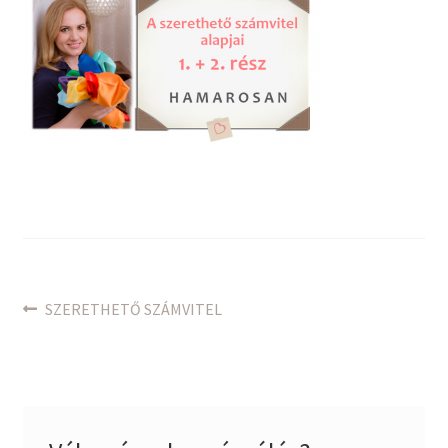
Bejegyzés
Previous
SZERETHETŐ SZÁMVITEL
post:
navigáció