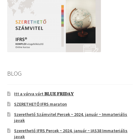
BLOG
Itt a várva várt 𝐁𝐋𝐔𝐄 𝐅𝐑𝐈𝐃𝐀𝐘
SZERETHETŐ IFRS maraton
Szerethető Számvitel Percek ~ 2024. január ~ Immateriális
javak
Szerethető IFRS Percek ~ 2024. január ~ IAS38 Immateriális
javak