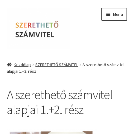
Ugrás
Kilépés
Menü
a
a
navigációhoz
tartalomba
Szerethető Számvitel
Kezdőlap
SZERETHETŐ SZÁMVITEL
A szerethető számvitel
alapjai 1.+2. rész
Online kurzusok
BLOG
A szerethető számvitel
Tudástár
alapjai 1.+2. rész
Farkas Krisztina