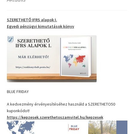
SZERETHETŐ IFRS alapok I.
Egyedi pénzügyi kimutatások
könyv
BLUE FRIDAY
A kedvezmény érvényesítéséhez használd a SZERETHETO50
kuponkódot!
https://kepzesek.szerethetoszamvitel.hu/kepzesek
Videólejátszó