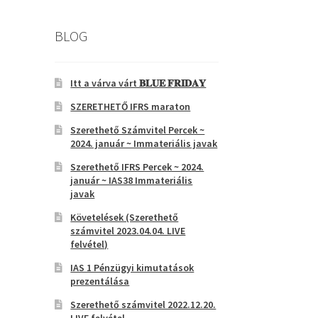
BLOG
Itt a várva várt 𝐁𝐋𝐔𝐄 𝐅𝐑𝐈𝐃𝐀𝐘
SZERETHETŐ IFRS maraton
Szerethető Számvitel Percek ~
2024. január ~ Immateriális javak
Szerethető IFRS Percek ~ 2024.
január ~ IAS38 Immateriális
javak
Követelések (Szerethető
számvitel 2023.04.04. LIVE
felvétel)
IAS 1 Pénzügyi kimutatások
prezentálása
Szerethető számvitel 2022.12.20.
LIVE felvétel