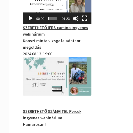
00:00
01:23
SZERETHETŐ IFRS camino
ingyenes
webinárium
Konszi minta vizsgafeladatsor
megoldás
2024.08.13. 19:00
SZERETHETŐ SZÁMVITEL Percek
ingyenes webinárium
Hamarosan!