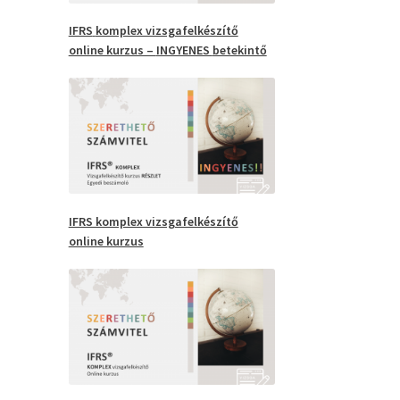
IFRS
komplex vizsgafelkészítő
online kurzus –
INGYENES
betekintő
IFRS komplex vizsgafelkészítő
online kurzus