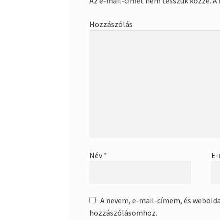
Az e-mail-címet nem tesszük közzé.
A 
Hozzászólás
Név
*
E-
A nevem, e-mail-címem, és webold
hozzászólásomhoz.