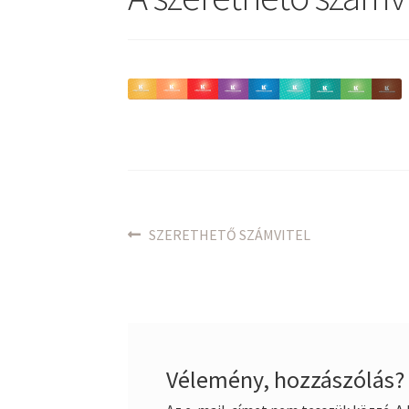
Bejegyzés
Previous
SZERETHETŐ SZÁMVITEL
post:
navigáció
Vélemény, hozzászólás?