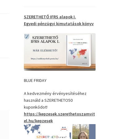
SZERETHETŐ IFRS alapok I.
Egyedi pénzügyi kimutatások
könyv
BLUE FRIDAY
A kedvezmény érvényesítéséhez
használd a SZERETHETO50
kuponkódot!
https://kepzesek.szerethetoszamvit
el.hu/kepzesek
Videólejátszó