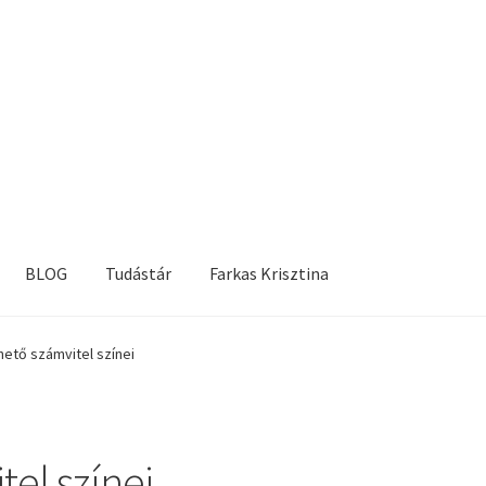
BLOG
Tudástár
Farkas Krisztina
hető számvitel színei
tel színei