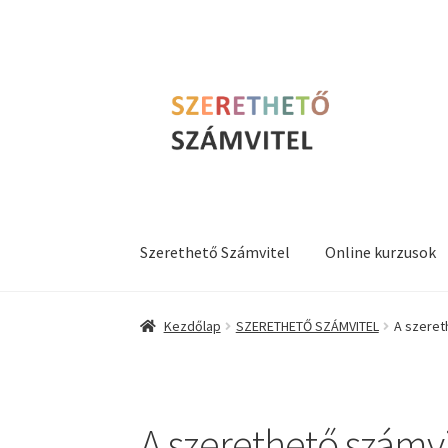
Ugrás
Kilépés
a
a
navigációhoz
tartalomba
Szerethető Számvitel
Online kurzusok
Kezdőlap
SZERETHETŐ SZÁMVITEL
A szeret
A szerethető számvi