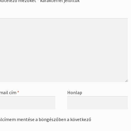
kötelező mezőket
*
karakterrel jelöltük
mail cím
*
Honlap
alcímem mentése a böngészőben a következő