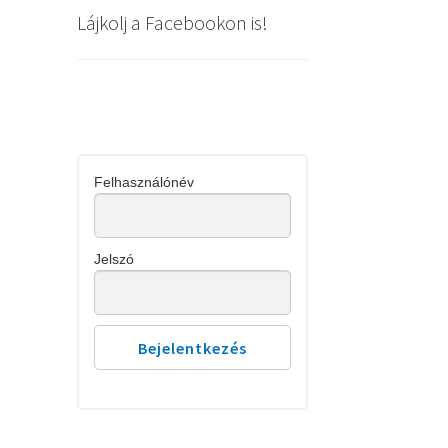
Lájkolj a Facebookon is!
Felhasználónév
Jelszó