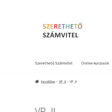
Ugrás
Kilépés
a
a
navigációhoz
tartalomba
Szerethető Számvitel
Online kurzusok
Kezdőlap
VP_II
VP_II
VP_II