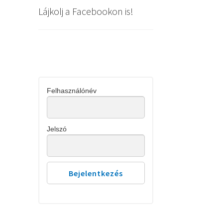
Lájkolj a Facebookon is!
Felhasználónév
Jelszó