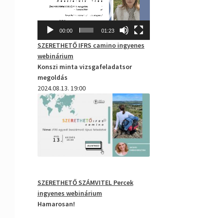
00:00
01:23
SZERETHETŐ IFRS camino
ingyenes
webinárium
Konszi minta vizsgafeladatsor
megoldás
2024.08.13. 19:00
SZERETHETŐ SZÁMVITEL Percek
ingyenes webinárium
Hamarosan!