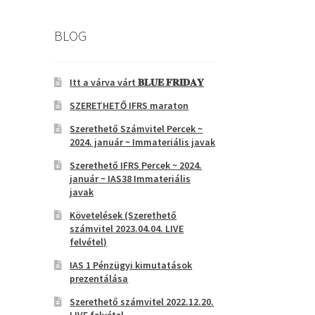
BLOG
Itt a várva várt 𝐁𝐋𝐔𝐄 𝐅𝐑𝐈𝐃𝐀𝐘
SZERETHETŐ IFRS maraton
Szerethető Számvitel Percek ~
2024. január ~ Immateriális javak
Szerethető IFRS Percek ~ 2024.
január ~ IAS38 Immateriális
javak
Követelések (Szerethető
számvitel 2023.04.04. LIVE
felvétel)
IAS 1 Pénzügyi kimutatások
prezentálása
Szerethető számvitel 2022.12.20.
LIVE felvétel