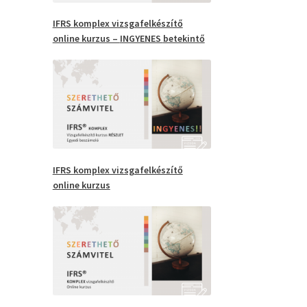
IFRS
komplex vizsgafelkészítő
online kurzus –
INGYENES
betekintő
IFRS komplex vizsgafelkészítő
online kurzus