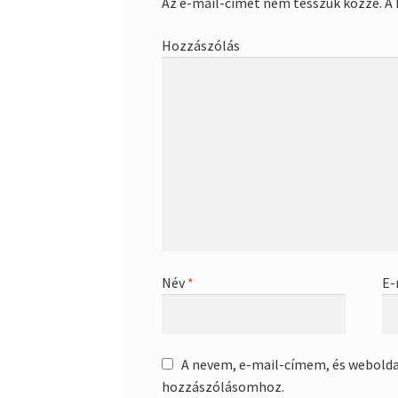
Az e-mail-címet nem tesszük közzé.
A 
Hozzászólás
Név
*
E-
A nevem, e-mail-címem, és webold
hozzászólásomhoz.