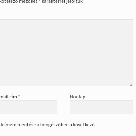
kötelező mezőket
*
karakterrel jelöltük
mail cím
*
Honlap
alcímem mentése a böngészőben a következő