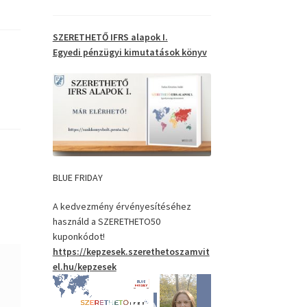
SZERETHETŐ IFRS alapok I.
Egyedi pénzügyi kimutatások
könyv
BLUE FRIDAY
A kedvezmény érvényesítéséhez
használd a SZERETHETO50
kuponkódot!
https://kepzesek.szerethetoszamvit
el.hu/kepzesek
Videólejátszó