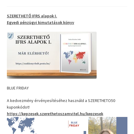
SZERETHETŐ IFRS alapok I.
Egyedi pénzügyi kimutatások
könyv
BLUE FRIDAY
A kedvezmény érvényesítéséhez használd a SZERETHETO50
kuponkódot!
https://kepzesek.szerethetoszamvitel.hu/kepzesek
Videólejátszó