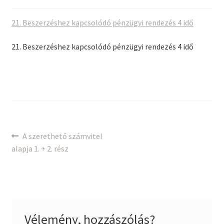
21. Beszerzéshez kapcsolódó pénzügyi rendezés 4 idő
21. Beszerzéshez kapcsolódó pénzügyi rendezés 4 idő
Bejegyzés
Previous
A szerethető számvitel
post:
alapja 1. + 2. rész
navigáció
Vélemény, hozzászólás?