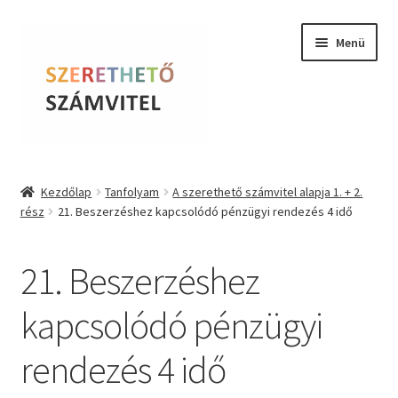
Ugrás
Kilépés
Menü
a
a
navigációhoz
tartalomba
Szerethető Számvitel
Kezdőlap
Tanfolyam
A szerethető számvitel alapja 1. + 2.
rész
21. Beszerzéshez kapcsolódó pénzügyi rendezés 4 idő
Online kurzusok
BLOG
21. Beszerzéshez
Tudástár
kapcsolódó pénzügyi
rendezés 4 idő
Farkas Krisztina