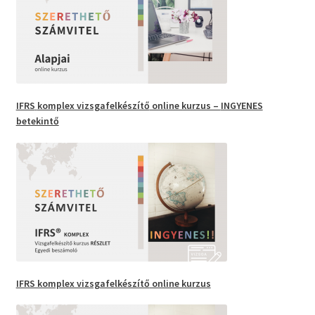
IFRS
komplex vizsgafelkészítő
online kurzus –
INGYENES
betekintő
IFRS komplex vizsgafelkészítő
online kurzus