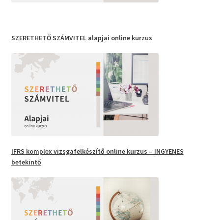
SZERETHETŐ SZÁMVITEL
alapjai online kurzus
IFRS
komplex vizsgafelkészítő
online kurzus –
INGYENES
betekintő