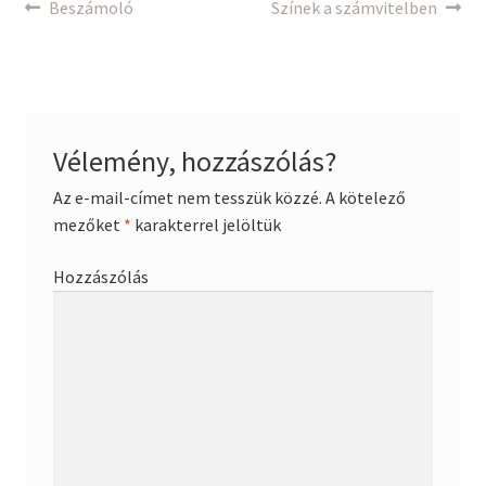
Bejegyzés
Previous
Next
Beszámoló
Színek a számvitelben
post:
post:
navigáció
Vélemény, hozzászólás?
Az e-mail-címet nem tesszük közzé.
A kötelező
mezőket
*
karakterrel jelöltük
Hozzászólás