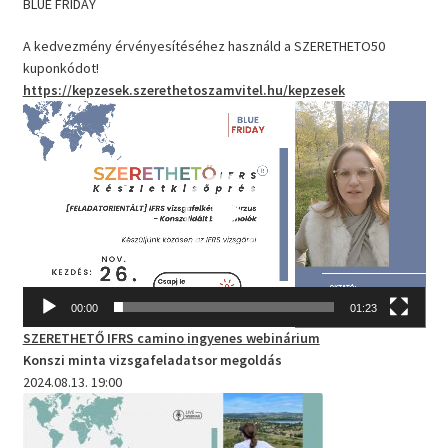
BLUE FRIDAY
A kedvezmény érvényesítéséhez használd a SZERETHETO50
kuponkódot!
https://kepzesek.szerethetoszamvitel.hu/kepzesek
Videólejátszó
00:00
01:23
SZERETHETŐ IFRS camino
ingyenes webinárium
Konszi minta vizsgafeladatsor megoldás
2024.08.13. 19:00