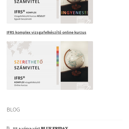
IFRS komplex vizsgafelkészítő
online kurzus
BLOG
Itt a várva várt 𝐁𝐋𝐔𝐄 𝐅𝐑𝐈𝐃𝐀𝐘