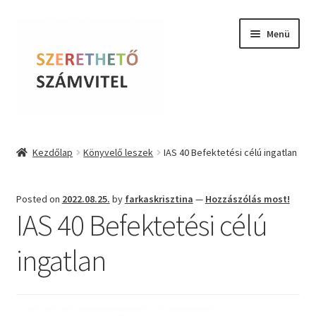
Ugrás
Kilépés
Menü
a
a
navigációhoz
tartalomba
Szerethető Számvitel
Kezdőlap
Könyvelő leszek
IAS 40 Befektetési célú ingatlan
Online kurzusok
Posted on
2022.08.25.
by
farkaskrisztina
—
Hozzászólás most!
BLOG
IAS 40 Befektetési célú
Tudástár
ingatlan
Farkas Krisztina