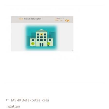
Bejegyzés
Previous
IAS 40 Befektetési célú
post:
ingatlan