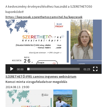
A kedvezmény érvényesítéséhez használd a SZERETHETO50
kuponkódot!
https://kepzesek.szerethetoszamvitel.hu/kepzesek
Videólejátszó
00:00
01:23
SZERETHETŐ IFRS camino
ingyenes webinárium
Konszi minta vizsgafeladatsor megoldás
2024.08.13. 19:00