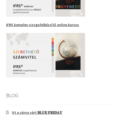
IFRS komplex vizsgafelkészítő
online kurzus
BLOG
Itt a várva várt 𝐁𝐋𝐔𝐄 𝐅𝐑𝐈𝐃𝐀𝐘