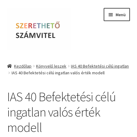
Ugrás
Kilépés
Menü
a
a
navigációhoz
tartalomba
Szerethető Számvitel
Kezdőlap
Könyvelő leszek
IAS 40 Befektetési célú ingatlan
IAS 40 Befektetési célú ingatlan valós érték modell
Online kurzusok
BLOG
IAS 40 Befektetési célú
Tudástár
ingatlan valós érték
modell
Farkas Krisztina