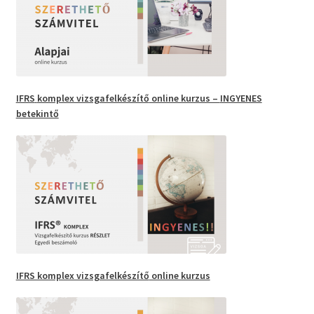
IFRS
komplex vizsgafelkészítő
online kurzus –
INGYENES
betekintő
IFRS komplex vizsgafelkészítő
online kurzus