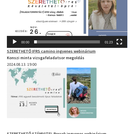
00:00
01:23
SZERETHETŐ IFRS camino
ingyenes webinárium
Konszi minta vizsgafeladatsor megoldás
2024.08.13. 19:00
SZERETHETŐ SZÁMVITEL Percek
ingyenes webinárium