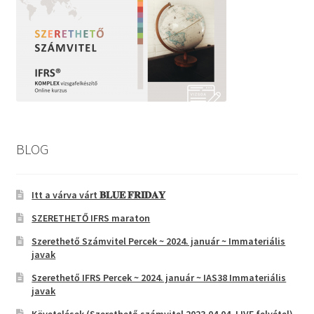
BLOG
Itt a várva várt 𝐁𝐋𝐔𝐄 𝐅𝐑𝐈𝐃𝐀𝐘
SZERETHETŐ IFRS maraton
Szerethető Számvitel Percek ~ 2024. január ~ Immateriális
javak
Szerethető IFRS Percek ~ 2024. január ~ IAS38 Immateriális
javak