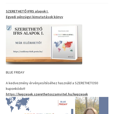
SZERETHETŐ IFRS alapok I.
Egyedi pénzügyi kimutatások
könyv
BLUE FRIDAY
A kedvezmény érvényesítéséhez használd a SZERETHETO50
kuponkódot!
https://kepzesek.szerethetoszamvitel.hu/kepzesek
Videólejátszó