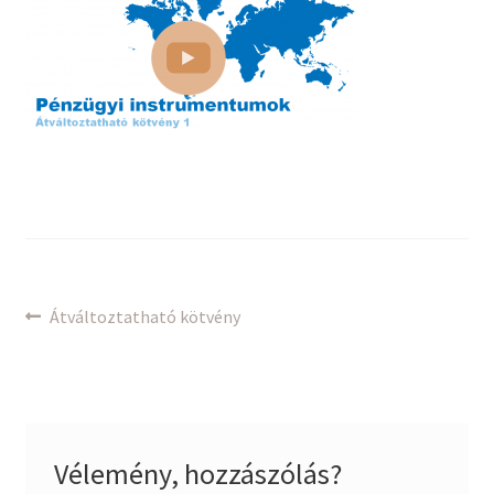
Bejegyzés
Previous
Átváltoztatható kötvény
post:
navigáció
Vélemény, hozzászólás?