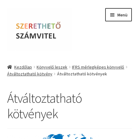
Ugrás
Kilépés
Menü
a
a
navigációhoz
tartalomba
Szerethető Számvitel
Kezdőlap
Könyvelő leszek
IFRS mérlegképes könyvelő
Átváltoztatható kötvény
Átváltoztatható kötvények
Online kurzusok
BLOG
Átváltoztatható
Tudástár
kötvények
Farkas Krisztina