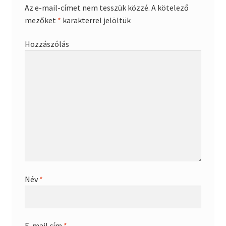
Az e-mail-címet nem tesszük közzé.
A kötelező
mezőket
*
karakterrel jelöltük
Hozzászólás
Név
*
E-mail cím
*