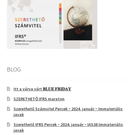
BLOG
Itt a várva várt 𝐁𝐋𝐔𝐄 𝐅𝐑𝐈𝐃𝐀𝐘
SZERETHETŐ IFRS maraton
Szerethető Számvitel Percek ~ 2024. január ~ Immateriális
javak
Szerethető IFRS Percek ~ 2024. január ~ IAS38 Immateriális
javak