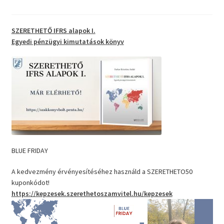
SZERETHETŐ IFRS alapok I.
Egyedi pénzügyi kimutatások
könyv
BLUE FRIDAY
A kedvezmény érvényesítéséhez használd a SZERETHETO50
kuponkódot!
https://kepzesek.szerethetoszamvitel.hu/kepzesek
Videólejátszó