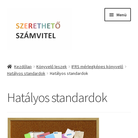
Ugrás
Kilépés
Menü
a
a
navigációhoz
tartalomba
Szerethető Számvitel
Kezdőlap
Könyvelő leszek
IFRS mérlegképes könyvelő
Hatályos standardok
Hatályos standardok
Online kurzusok
BLOG
Hatályos standardok
Tudástár
Farkas Krisztina