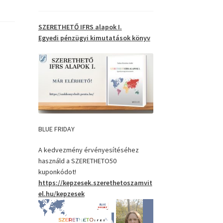
SZERETHETŐ IFRS alapok I.
Egyedi pénzügyi kimutatások
könyv
BLUE FRIDAY
A kedvezmény érvényesítéséhez
használd a SZERETHETO50
kuponkódot!
https://kepzesek.szerethetoszamvit
el.hu/kepzesek
Videólejátszó