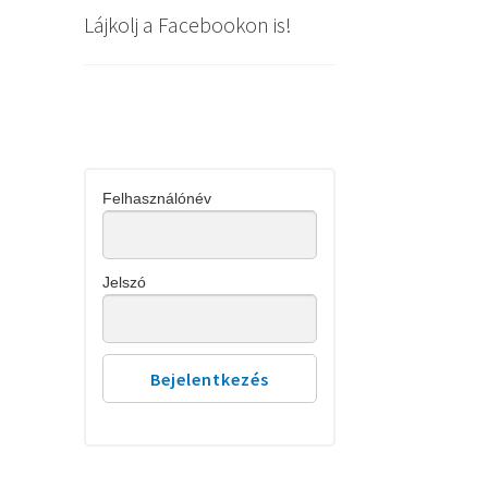
Lájkolj a Facebookon is!
Felhasználónév
Jelszó