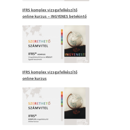
IFRS
komplex vizsgafelkészítő
online kurzus –
INGYENES
betekintő
IFRS komplex vizsgafelkészítő
online kurzus