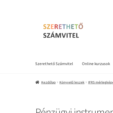
Ugrás
Kilépés
a
a
navigációhoz
tartalomba
Szerethető Számvitel
Online kurzusok
Kezdőlap
Könyvelő leszek
IFRS mérlegkép
Pénzügyi instrumen