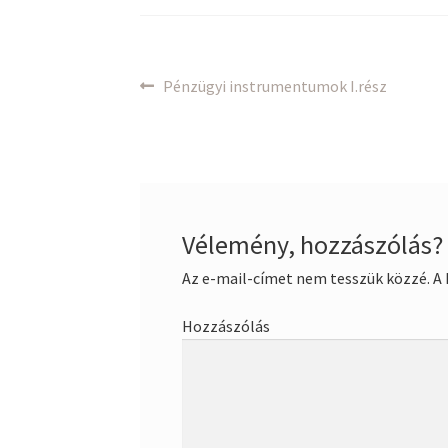
Bejegyzés
Previous
Pénzügyi instrumentumok I.rész
post:
navigáció
Vélemény, hozzászólás?
Az e-mail-címet nem tesszük közzé.
A 
Hozzászólás