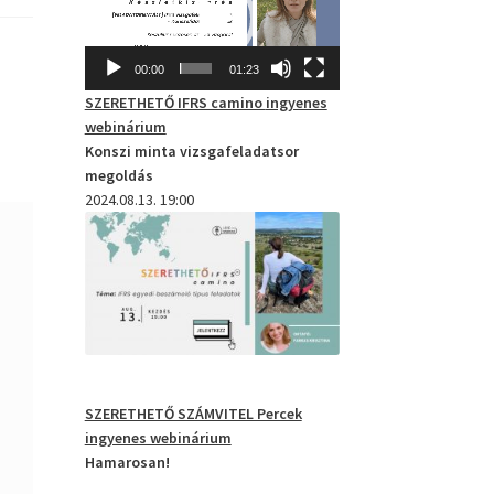
00:00
01:23
SZERETHETŐ IFRS camino
ingyenes
webinárium
Konszi minta vizsgafeladatsor
megoldás
2024.08.13. 19:00
SZERETHETŐ SZÁMVITEL Percek
ingyenes webinárium
Hamarosan!