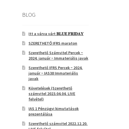
BLOG
Itt a várva várt 𝐁𝐋𝐔𝐄 𝐅𝐑𝐈𝐃𝐀𝐘
SZERETHETŐ IFRS maraton
Szerethető Számvitel Percek ~
2024. január ~ Immateriális javak
Szerethető IFRS Percek ~ 2024.
január ~ IAS38 Immateriális
javak
Követelések (Szerethető
számvitel 2023.04.04. LIVE
felvétel)
IAS 1 Pénzügyi kimutatások
prezentálása
Szerethető számvitel 2022.12.20.
LIVE felvétel