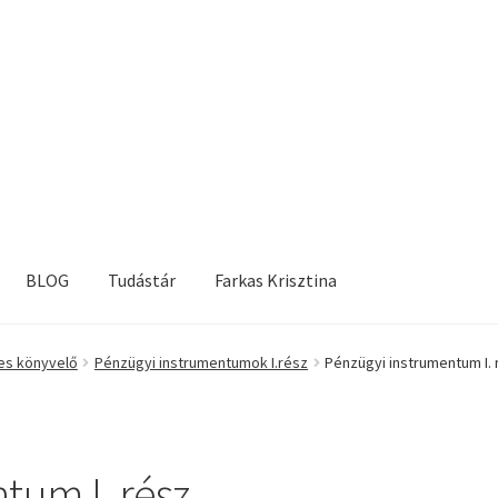
BLOG
Tudástár
Farkas Krisztina
es könyvelő
Pénzügyi instrumentumok I.rész
Pénzügyi instrumentum I. 
tum I. rész