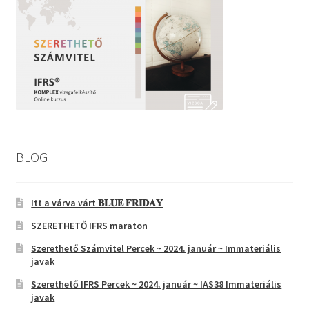
BLOG
Itt a várva várt 𝐁𝐋𝐔𝐄 𝐅𝐑𝐈𝐃𝐀𝐘
SZERETHETŐ IFRS maraton
Szerethető Számvitel Percek ~ 2024. január ~ Immateriális
javak
Szerethető IFRS Percek ~ 2024. január ~ IAS38 Immateriális
javak