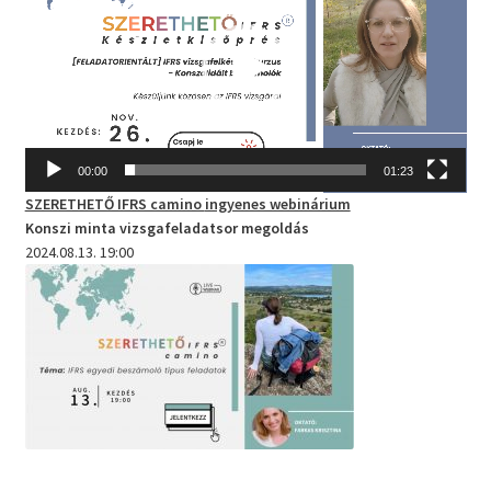
00:00
01:23
SZERETHETŐ IFRS camino
ingyenes webinárium
Konszi minta vizsgafeladatsor megoldás
2024.08.13. 19:00