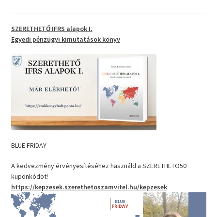
SZERETHETŐ IFRS alapok I.
Egyedi pénzügyi kimutatások
könyv
BLUE FRIDAY
A kedvezmény érvényesítéséhez használd a SZERETHETO50
kuponkódot!
https://kepzesek.szerethetoszamvitel.hu/kepzesek
Videólejátszó