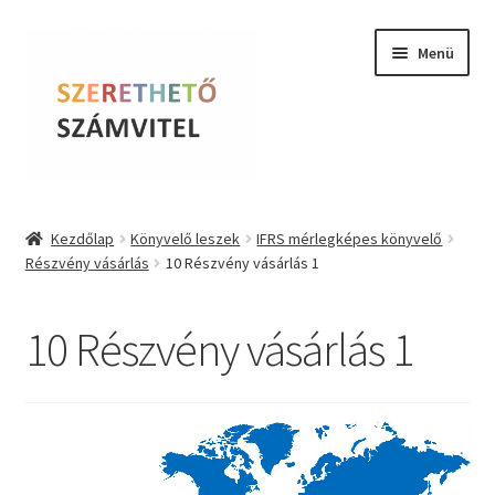
Ugrás
Kilépés
Menü
a
a
navigációhoz
tartalomba
Szerethető Számvitel
Kezdőlap
Könyvelő leszek
IFRS mérlegképes könyvelő
Részvény vásárlás
10 Részvény vásárlás 1
Online kurzusok
BLOG
10 Részvény vásárlás 1
Tudástár
Videólejátszó
Farkas Krisztina